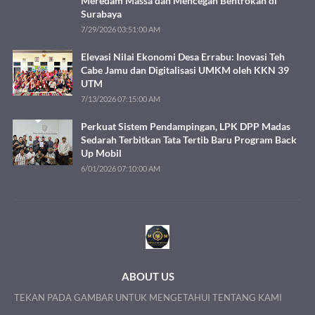
Meredam Massa dan Mencegah Bentrokan di
Surabaya
7/29/2026 03:51:00 AM
Elevasi Nilai Ekonomi Desa Errabu: Inovasi Teh
Cabe Jamu dan Digitalisasi UMKM oleh KKN 39
UTM
7/13/2026 07:15:00 AM
Perkuat Sistem Pendampingan, LPK DPP Madas
Sedarah Terbitkan Tata Tertib Baru Program Back
Up Mobil
6/01/2026 07:10:00 AM
ABOUT US
TEKAN PADA GAMBAR UNTUK MENGETAHUI TENTANG KAMI