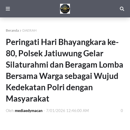
Beranda
DAERAH
Peringati Hari Bhayangkara ke-
80, Polsek Jatiuwung Gelar
Silaturahmi dan Beragam Lomba
Bersama Warga sebagai Wujud
Kedekatan Polri dengan
Masyarakat
Oleh
mediaedymacan
-
7/01/2026 12:46:00 AM
0