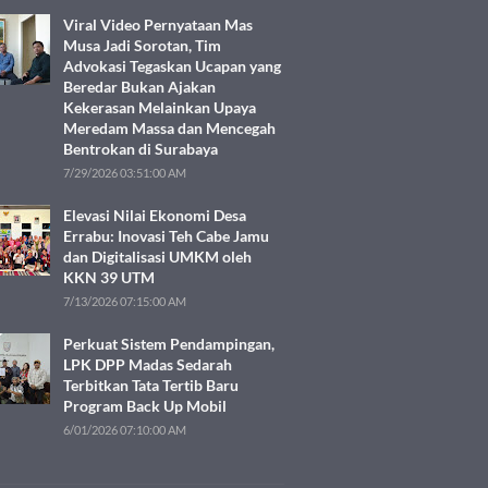
Viral Video Pernyataan Mas
Musa Jadi Sorotan, Tim
Advokasi Tegaskan Ucapan yang
Beredar Bukan Ajakan
Kekerasan Melainkan Upaya
Meredam Massa dan Mencegah
Bentrokan di Surabaya
7/29/2026 03:51:00 AM
Elevasi Nilai Ekonomi Desa
Errabu: Inovasi Teh Cabe Jamu
dan Digitalisasi UMKM oleh
KKN 39 UTM
7/13/2026 07:15:00 AM
Perkuat Sistem Pendampingan,
LPK DPP Madas Sedarah
Terbitkan Tata Tertib Baru
Program Back Up Mobil
6/01/2026 07:10:00 AM