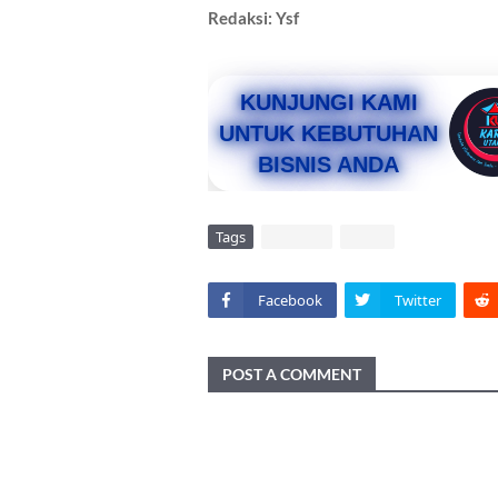
Redaksi: Ysf
KUNJUNGI KAMI
UNTUK KEBUTUHAN
BISNIS ANDA
Tags
DAERAH
VIRAL
Facebook
Twitter
POST A COMMENT