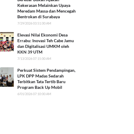
Kekerasan Melainkan Upaya
Meredam Massa dan Mencegah
Bentrokan di Surabaya
7/29/2026 03:51:00 AM
Elevasi Nilai Ekonomi Desa
Errabu: Inovasi Teh Cabe Jamu
dan Digitalisasi UMKM oleh
KKN 39 UTM
7/13/2026 07:15:00 AM
Perkuat Sistem Pendampingan,
LPK DPP Madas Sedarah
Terbitkan Tata Tertib Baru
Program Back Up Mobil
6/01/2026 07:10:00 AM