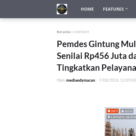
HOME
FEATURES
Beranda
DAERAH
Pemdes Gintung Mul
Senilai Rp456 Juta 
Tingkatkan Pelayana
Oleh
mediaedymacan
-
7/08/2026 12:09:0