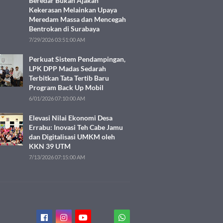
Beredar Bukan Ajakan
Kekerasan Melainkan Upaya
Meredam Massa dan Mencegah
Bentrokan di Surabaya
7/29/2026 03:51:00 AM
Perkuat Sistem Pendampingan,
LPK DPP Madas Sedarah
Terbitkan Tata Tertib Baru
Program Back Up Mobil
6/01/2026 07:10:00 AM
Elevasi Nilai Ekonomi Desa
Errabu: Inovasi Teh Cabe Jamu
dan Digitalisasi UMKM oleh
KKN 39 UTM
7/13/2026 07:15:00 AM