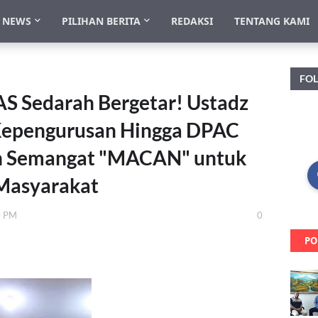
NEWS
PILIHAN BERITA
REDAKSI
TENTANG KAMI
FO
 Sedarah Bergetar! Ustadz
s Kepengurusan Hingga DPAC
n Semangat "MACAN" untuk
Masyarakat
0 PM
0
PO