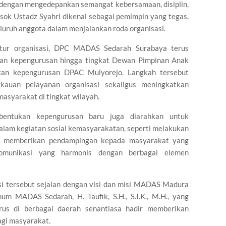
g dengan mengedepankan semangat kebersamaan, disiplin,
sok Ustadz Syahri dikenal sebagai pemimpin yang tegas,
uruh anggota dalam menjalankan roda organisasi.
ktur organisasi, DPC MADAS Sedarah Surabaya terus
an kepengurusan hingga tingkat Dewan Pimpinan Anak
an kepengurusan DPAC Mulyorejo. Langkah tersebut
auan pelayanan organisasi sekaligus meningkatkan
asyarakat di tingkat wilayah.
mbentukan kepengurusan baru juga diarahkan untuk
am kegiatan sosial kemasyarakatan, seperti melakukan
al, memberikan pendampingan kepada masyarakat yang
munikasi yang harmonis dengan berbagai elemen
si tersebut sejalan dengan visi dan misi MADAS Madura
m MADAS Sedarah, H. Taufik, S.H., S.I.K., M.H., yang
rus di berbagai daerah senantiasa hadir memberikan
agi masyarakat.