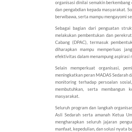
organisasi dinilai semakin berkemban
dan pengabdian kepada masyarakat. So
berwibawa, serta mampu mengayomi sel
Sebagai bagian dari penguatan stru
melakukan pembentukan dan perekrut
Cabang (DPAC), termasuk pembentuk
diharapkan mampu memperluas jangk
efektivitas dalam menampung aspirasi m
Selain memperkuat organisasi, pe
meningkatkan peran MADAS Sedarah dal
monitoring terhadap persoalan sosi
membutuhkan, serta membangun ko
masyarakat.
Seluruh program dan langkah organisa
Asli Sedarah serta amanah Ketua Umu
mengharapkan seluruh jajaran pengu
manfaat, kepedulian, dan solusi nyata b