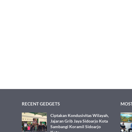
RECENT GEDGETS
MOST
Ciptakan Kondusivitas Wilayah,
Jajaran Grib Jaya Sidoarjo Kota
Sambangi Koramil Sidoarjo