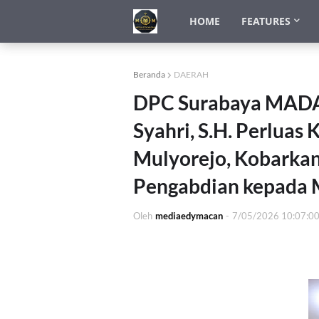
HOME
FEATURES
Beranda
DAERAH
DPC Surabaya MADAS
Syahri, S.H. Perlua
Mulyorejo, Kobarka
Pengabdian kepada 
Oleh
mediaedymacan
-
7/05/2026 10:07:0