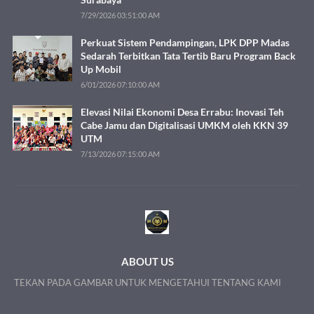
7/29/2026 03:51:00 AM
Perkuat Sistem Pendampingan, LPK DPP Madas
Sedarah Terbitkan Tata Tertib Baru Program Back
Up Mobil
6/01/2026 07:10:00 AM
Elevasi Nilai Ekonomi Desa Errabu: Inovasi Teh
Cabe Jamu dan Digitalisasi UMKM oleh KKN 39
UTM
7/13/2026 07:15:00 AM
ABOUT US
TEKAN PADA GAMBAR UNTUK MENGETAHUI TENTANG KAMI