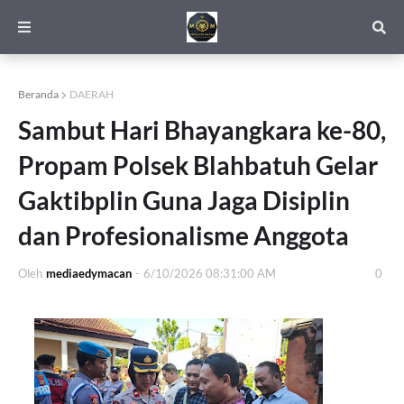
Beranda
DAERAH
Sambut Hari Bhayangkara ke-80,
Propam Polsek Blahbatuh Gelar
Gaktibplin Guna Jaga Disiplin
dan Profesionalisme Anggota
Oleh
mediaedymacan
-
6/10/2026 08:31:00 AM
0