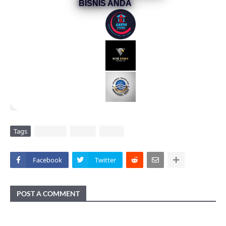
BISNIS ANDA
Tags
DAERAH
POLRI
VIRAL
Facebook
Twitter
POST A COMMENT