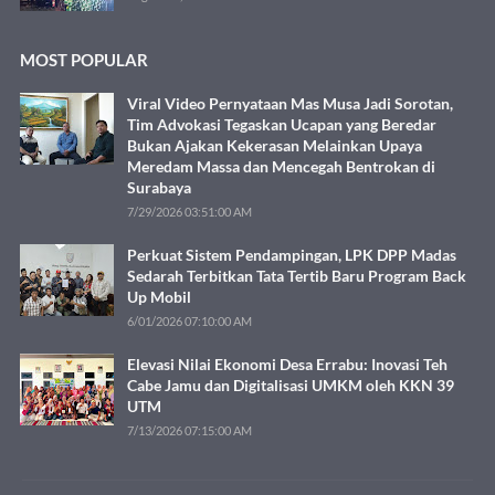
MOST POPULAR
Viral Video Pernyataan Mas Musa Jadi Sorotan,
Tim Advokasi Tegaskan Ucapan yang Beredar
Bukan Ajakan Kekerasan Melainkan Upaya
Meredam Massa dan Mencegah Bentrokan di
Surabaya
7/29/2026 03:51:00 AM
Perkuat Sistem Pendampingan, LPK DPP Madas
Sedarah Terbitkan Tata Tertib Baru Program Back
Up Mobil
6/01/2026 07:10:00 AM
Elevasi Nilai Ekonomi Desa Errabu: Inovasi Teh
Cabe Jamu dan Digitalisasi UMKM oleh KKN 39
UTM
7/13/2026 07:15:00 AM