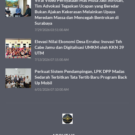
Viral Video Pernyataan Mas Musa Jadi Sorotan,
Tim Advokasi Tegaskan Ucapan yang Beredar
Bukan Ajakan Kekerasan Melainkan Upaya
Meredam Massa dan Mencegah Bentrokan di
Surabaya
7/29/2026 03:51:00 AM
Elevasi Nilai Ekonomi Desa Errabu: Inovasi Teh
Cabe Jamu dan Digitalisasi UMKM oleh KKN 39
UTM
7/13/2026 07:15:00 AM
Perkuat Sistem Pendampingan, LPK DPP Madas
Sedarah Terbitkan Tata Tertib Baru Program Back
Up Mobil
6/01/2026 07:10:00 AM