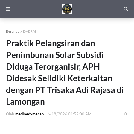
Beranda
DAERAH
Praktik Pelangsiran dan
Penimbunan Solar Subsidi
Diduga Terorganisir, APH
Didesak Selidiki Keterkaitan
dengan PT Trisaka Adi Rajasa di
Lamongan
Oleh
mediaedymacan
-
6/18/2026 01:52:00 AM
0