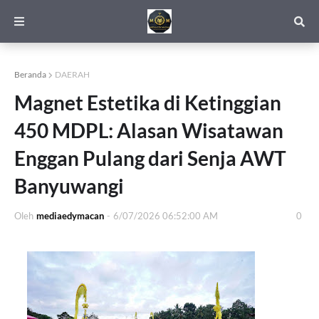
Beranda
DAERAH
Magnet Estetika di Ketinggian
450 MDPL: Alasan Wisatawan
Enggan Pulang dari Senja AWT
Banyuwangi
Oleh
mediaedymacan
-
6/07/2026 06:52:00 AM
0