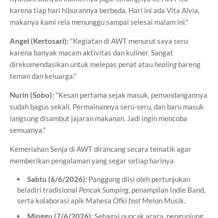
karena tiap hari hiburannya berbeda. Hari ini ada Vita Alvia,
makanya kami rela menunggu sampai selesai malam ini."
Angel (Kertosari):
"Kegiatan di AWT menurut saya seru
karena banyak macam aktivitas dan kuliner. Sangat
direkomendasikan untuk melepas penat atau
healing
bareng
teman dan keluarga."
Nurin (Sobo):
"Kesan pertama sejak masuk, pemandangannya
sudah bagus sekali. Permainannya seru-seru, dan baru masuk
langsung disambut jajaran makanan. Jadi ingin mencoba
semuanya."
Kemeriahan Senja di AWT dirancang secara tematik agar
memberikan pengalaman yang segar setiap harinya.
Sabtu (6/6/2026):
Panggung diisi oleh pertunjukan
beladiri tradisional
Pencak Sumping
, penampilan Indie Band,
serta kolaborasi apik Mahesa Ofki
feat
Melon Musik.
Minggu (7/6/2026):
Sebagai puncak acara, pengunjung