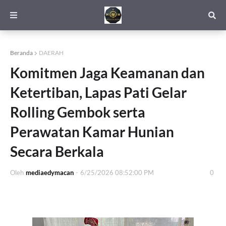
Beranda
DAERAH
Komitmen Jaga Keamanan dan
Ketertiban, Lapas Pati Gelar
Rolling Gembok serta
Perawatan Kamar Hunian
Secara Berkala
Oleh
mediaedymacan
-
6/25/2026 08:52:00 PM
0