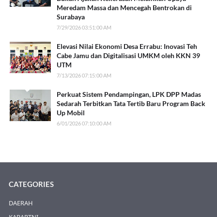
Meredam Massa dan Mencegah Bentrokan di
Surabaya
7/29/2026 03:51:00 AM
Elevasi Nilai Ekonomi Desa Errabu: Inovasi Teh
Cabe Jamu dan Digitalisasi UMKM oleh KKN 39
UTM
7/13/2026 07:15:00 AM
Perkuat Sistem Pendampingan, LPK DPP Madas
Sedarah Terbitkan Tata Tertib Baru Program Back
Up Mobil
6/01/2026 07:10:00 AM
CATEGORIES
DAERAH