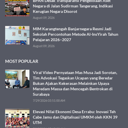
BPAN Desak Transparansi Pengelolaan Aset
Negara di Jalan Sudirman Tangerang, Indikasi
Kerugian Negara Disorot
August 09, 2026
MIM Karangtengah Banjarnegara Resmi Jadi
Sekolah Percontohan Metode Al-InsYirah Tahun
Pelajaran 2026–2027
August 09, 2026
MOST POPULAR
Viral Video Pernyataan Mas Musa Jadi Sorotan,
Tim Advokasi Tegaskan Ucapan yang Beredar
Bukan Ajakan Kekerasan Melainkan Upaya
Meredam Massa dan Mencegah Bentrokan di
Surabaya
7/29/2026 03:51:00 AM
Elevasi Nilai Ekonomi Desa Errabu: Inovasi Teh
Cabe Jamu dan Digitalisasi UMKM oleh KKN 39
UTM