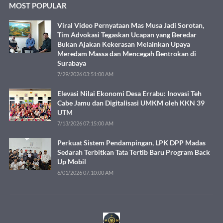
MOST POPULAR
Viral Video Pernyataan Mas Musa Jadi Sorotan,
Tim Advokasi Tegaskan Ucapan yang Beredar
Bukan Ajakan Kekerasan Melainkan Upaya
Meredam Massa dan Mencegah Bentrokan di
Surabaya
7/29/2026 03:51:00 AM
Elevasi Nilai Ekonomi Desa Errabu: Inovasi Teh
Cabe Jamu dan Digitalisasi UMKM oleh KKN 39
UTM
7/13/2026 07:15:00 AM
Perkuat Sistem Pendampingan, LPK DPP Madas
Sedarah Terbitkan Tata Tertib Baru Program Back
Up Mobil
6/01/2026 07:10:00 AM