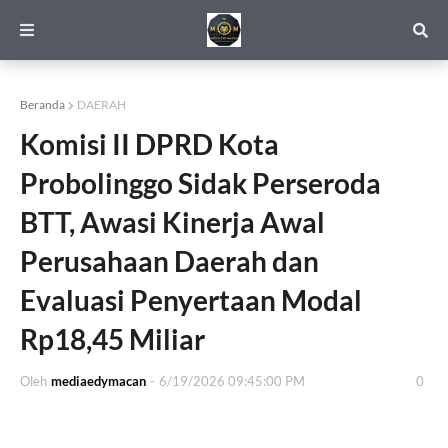
Beranda
DAERAH
Komisi II DPRD Kota
Probolinggo Sidak Perseroda
BTT, Awasi Kinerja Awal
Perusahaan Daerah dan
Evaluasi Penyertaan Modal
Rp18,45 Miliar
Oleh
mediaedymacan
-
6/19/2026 09:45:00 PM
0