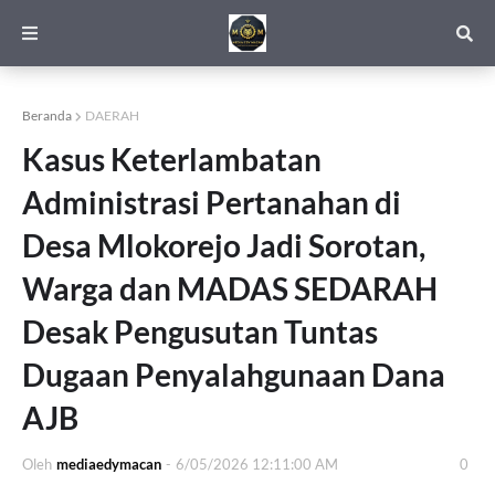
Beranda
DAERAH
Kasus Keterlambatan
Administrasi Pertanahan di
Desa Mlokorejo Jadi Sorotan,
Warga dan MADAS SEDARAH
Desak Pengusutan Tuntas
Dugaan Penyalahgunaan Dana
AJB
Oleh
mediaedymacan
-
6/05/2026 12:11:00 AM
0