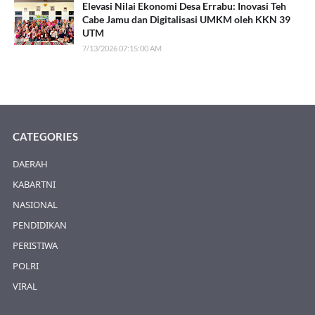
Elevasi Nilai Ekonomi Desa Errabu: Inovasi Teh
Cabe Jamu dan Digitalisasi UMKM oleh KKN 39
UTM
7/13/2026 07:15:00 AM
CATEGORIES
DAERAH
KABARTNI
NASIONAL
PENDIDIKAN
PERISTIWA
POLRI
VIRAL