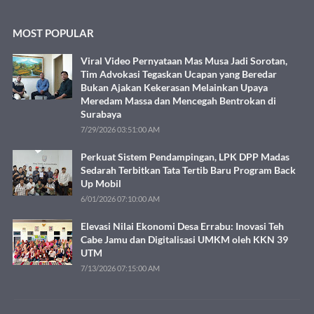
MOST POPULAR
Viral Video Pernyataan Mas Musa Jadi Sorotan,
Tim Advokasi Tegaskan Ucapan yang Beredar
Bukan Ajakan Kekerasan Melainkan Upaya
Meredam Massa dan Mencegah Bentrokan di
Surabaya
7/29/2026 03:51:00 AM
Perkuat Sistem Pendampingan, LPK DPP Madas
Sedarah Terbitkan Tata Tertib Baru Program Back
Up Mobil
6/01/2026 07:10:00 AM
Elevasi Nilai Ekonomi Desa Errabu: Inovasi Teh
Cabe Jamu dan Digitalisasi UMKM oleh KKN 39
UTM
7/13/2026 07:15:00 AM