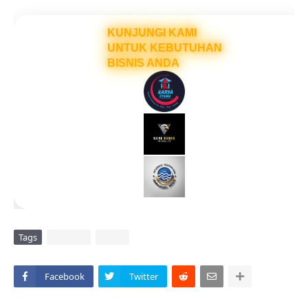
KUNJUNGI KAMI
UNTUK KEBUTUHAN
BISNIS ANDA
Tags
DAERAH
VIRAL
Facebook
Twitter