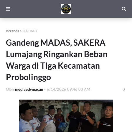
Beranda
DAERAH
Gandeng MADAS, SAKERA
Lumajang Ringankan Beban
Warga di Tiga Kecamatan
Probolinggo
Oleh
mediaedymacan
-
6/14/2026 09:46:00 AM
0