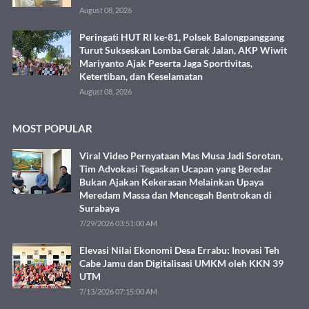
August 08, 2026
Peringati HUT RI ke-81, Polsek Balongpanggang
Turut Sukseskan Lomba Gerak Jalan, AKP Wiwit
Mariyanto Ajak Peserta Jaga Sportivitas,
Ketertiban, dan Keselamatan
August 08, 2026
MOST POPULAR
Viral Video Pernyataan Mas Musa Jadi Sorotan,
Tim Advokasi Tegaskan Ucapan yang Beredar
Bukan Ajakan Kekerasan Melainkan Upaya
Meredam Massa dan Mencegah Bentrokan di
Surabaya
7/29/2026 03:51:00 AM
Elevasi Nilai Ekonomi Desa Errabu: Inovasi Teh
Cabe Jamu dan Digitalisasi UMKM oleh KKN 39
UTM
7/13/2026 07:15:00 AM