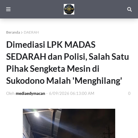
Beranda
DAERAH
Dimediasi LPK MADAS
SEDARAH dan Polisi, Salah Satu
Pihak Sengketa Mesin di
Sukodono Malah 'Menghilang'
Oleh
mediaedymacan
-
6/09/2026 06:13:00 AM
0