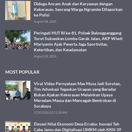
Diduga Ancam Anak dan Karyawan dengan
Kekerasan, Seorang Warga Ngrambe Dilaporkan
ke Polisi
August 08, 2026
Peringati HUT RI ke-81, Polsek Balongpanggang
Turut Sukseskan Lomba Gerak Jalan, AKP Wiwit
Mariyanto Ajak Peserta Jaga Sportivitas,
Ketertiban, dan Keselamatan
August 08, 2026
MOST POPULAR
Viral Video Pernyataan Mas Musa Jadi Sorotan,
Tim Advokasi Tegaskan Ucapan yang Beredar
Bukan Ajakan Kekerasan Melainkan Upaya
Meredam Massa dan Mencegah Bentrokan di
Surabaya
7/29/2026 03:51:00 AM
Elevasi Nilai Ekonomi Desa Errabu: Inovasi Teh
Cabe Jamu dan Digitalisasi UMKM oleh KKN 39