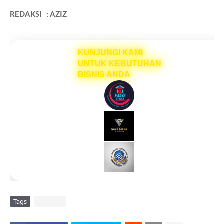
REDAKSI : AZIZ
KUNJUNGI KAMI
UNTUK KEBUTUHAN
BISNIS ANDA
Tags
DAERAH