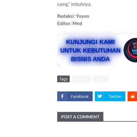
saing," imbuhnya.
Redaksi: Yoyon
Editor: Mnd
KUNJUNGI KAMI
UNTUK KEBUTUHAN
BISNIS ANDA
Tags
DAERAH
VIRAL
Facebook
Twitter
POST A COMMENT