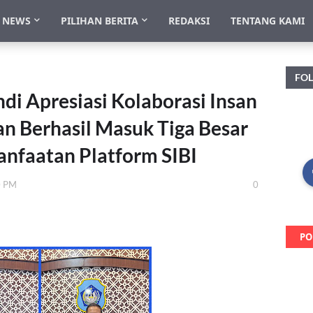
NEWS
PILIHAN BERITA
REDAKSI
TENTANG KAMI
FO
di Apresiasi Kolaborasi Insan
n Berhasil Masuk Tiga Besar
nfaatan Platform SIBI
0 PM
0
PO