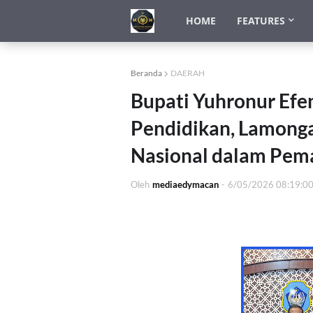
HOME
FEATURES
Beranda
DAERAH
Bupati Yuhronur Efen
Pendidikan, Lamonga
Nasional dalam Pema
Oleh
mediaedymacan
-
6/05/2026 08:19:0