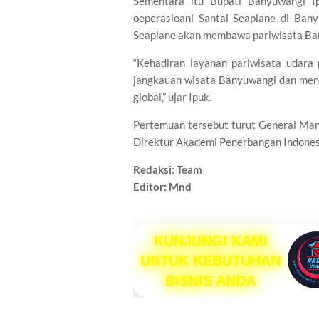
Sementara itu Bupati Banyuwangi I
oeperasioanl Santai Seaplane di Ban
Seaplane akan membawa pariwisata Bany
“Kehadiran layanan pariwisata udar
jangkauan wisata Banyuwangi dan menu
global,” ujar Ipuk.
Pertemuan tersebut turut General M
Direktur Akademi Penerbangan Indonesi
Redaksi: Team
Editor: Mnd
KUNJUNGI KAMI
UNTUK KEBUTUHAN
BISNIS ANDA