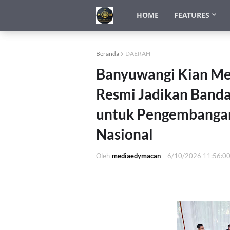
HOME
FEATURES
Beranda
DAERAH
Banyuwangi Kian Men
Resmi Jadikan Band
untuk Pengembangan 
Nasional
Oleh
mediaedymacan
-
6/10/2026 11:56:0