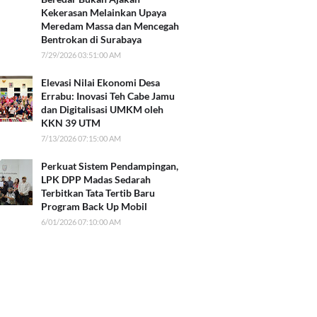
Kekerasan Melainkan Upaya
Meredam Massa dan Mencegah
Bentrokan di Surabaya
7/29/2026 03:51:00 AM
Elevasi Nilai Ekonomi Desa
Errabu: Inovasi Teh Cabe Jamu
dan Digitalisasi UMKM oleh
KKN 39 UTM
7/13/2026 07:15:00 AM
Perkuat Sistem Pendampingan,
LPK DPP Madas Sedarah
Terbitkan Tata Tertib Baru
Program Back Up Mobil
6/01/2026 07:10:00 AM