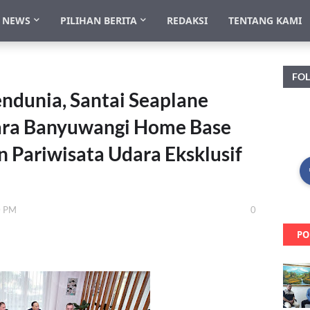
NEWS
PILIHAN BERITA
REDAKSI
TENTANG KAMI
FO
dunia, Santai Seaplane
ara Banyuwangi Home Base
Pariwisata Udara Eksklusif
0 PM
0
PO