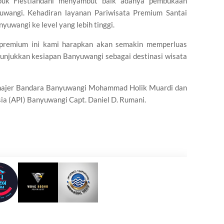
puk Fiestiandani menyambut baik adanya pembukaan
yuwangi. Kehadiran layanan Pariwisata Premium Santai
uwangi ke level yang lebih tinggi.
a premium ini kami harapkan akan semakin memperluas
njukkan kesiapan Banyuwangi sebagai destinasi wisata
anajer Bandara Banyuwangi Mohammad Holik Muardi dan
a (API) Banyuwangi Capt. Daniel D. Rumani.