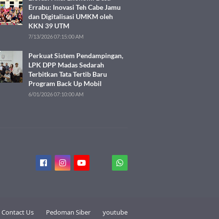
Errabu: Inovasi Teh Cabe Jamu
dan Digitalisasi UMKM oleh
KKN 39 UTM
7/13/2026 07:15:00 AM
Perkuat Sistem Pendampingan,
LPK DPP Madas Sedarah
Terbitkan Tata Tertib Baru
Program Back Up Mobil
6/01/2026 07:10:00 AM
Contact Us
Pedoman Siber
youtube