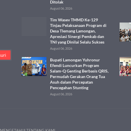
Ditolak
August 06, 2026
Tim Wasev TMMD Ke-129
Tinjau Pelaksanaan Program di
Desa Tlemang Lamongan,
Apresiasi Sinergi Pemkab dan
TNI yang Dinilai Selalu Sukses
August 06, 2026
Bupati Lamongan Yuhronur
Efendi Luncurkan Program
Salam-Q Genting Berbasis QRIS,
Permudah Gerakan Orang Tua
Asuh dalam Percepatan
Pencegahan Stunting
August 06, 2026
 MENGETAHUI TENTANG KAMI