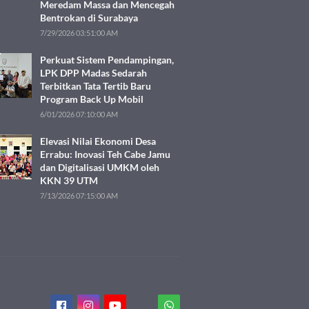
Meredam Massa dan Mencegah
Bentrokan di Surabaya
7/29/2026 03:51:00 AM
Perkuat Sistem Pendampingan,
LPK DPP Madas Sedarah
Terbitkan Tata Tertib Baru
Program Back Up Mobil
6/01/2026 07:10:00 AM
Elevasi Nilai Ekonomi Desa
Errabu: Inovasi Teh Cabe Jamu
dan Digitalisasi UMKM oleh
KKN 39 UTM
7/13/2026 07:15:00 AM