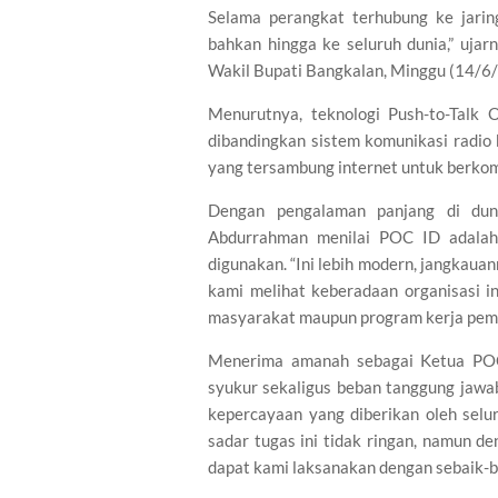
Selama perangkat terhubung ke jaring
bahkan hingga ke seluruh dunia,” uja
Wakil Bupati Bangkalan, Minggu (14/6
Menurutnya, teknologi Push-to-Talk O
dibandingkan sistem komunikasi radio
yang tersambung internet untuk berkomu
Dengan pengalaman panjang di dun
Abdurrahman menilai POC ID adalah
digunakan. “Ini lebih modern, jangkauann
kami melihat keberadaan organisasi i
masyarakat maupun program kerja peme
Menerima amanah sebagai Ketua POC
syukur sekaligus beban tanggung jawab
kepercayaan yang diberikan oleh selu
sadar tugas ini tidak ringan, namun d
dapat kami laksanakan dengan sebaik-b