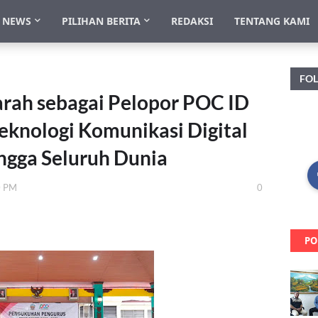
NEWS
PILIHAN BERITA
REDAKSI
TENTANG KAMI
FO
arah sebagai Pelopor POC ID
eknologi Komunikasi Digital
ngga Seluruh Dunia
0 PM
0
PO