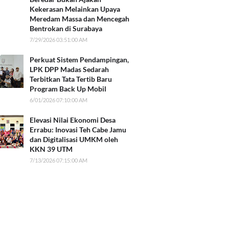
Kekerasan Melainkan Upaya
Meredam Massa dan Mencegah
Bentrokan di Surabaya
7/29/2026 03:51:00 AM
Perkuat Sistem Pendampingan,
LPK DPP Madas Sedarah
Terbitkan Tata Tertib Baru
Program Back Up Mobil
6/01/2026 07:10:00 AM
Elevasi Nilai Ekonomi Desa
Errabu: Inovasi Teh Cabe Jamu
dan Digitalisasi UMKM oleh
KKN 39 UTM
7/13/2026 07:15:00 AM