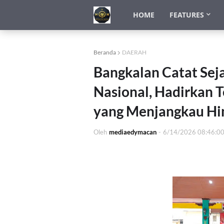
HOME
FEATURES
Beranda
DAERAH
Bangkalan Catat Sej
Nasional, Hadirkan T
yang Menjangkau Hi
Oleh
mediaedymacan
-
6/14/2026 08:46:0