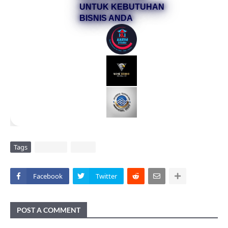
UNTUK KEBUTUHAN
BISNIS ANDA
Tags
DAERAH
VIRAL
Facebook
Twitter
POST A COMMENT