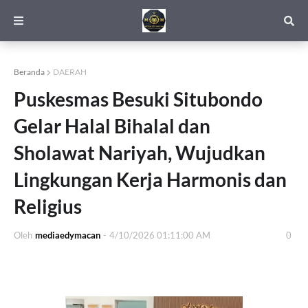
Beranda
DAERAH
Puskesmas Besuki Situbondo
Gelar Halal Bihalal dan
Sholawat Nariyah, Wujudkan
Lingkungan Kerja Harmonis dan
Religius
Oleh
mediaedymacan
-
4/10/2026 01:11:00 AM
0