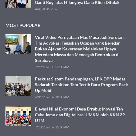
Ganti Rugi atas Hilangnya Dana Klien Ditolak
August 06, 2026
MOST POPULAR
Viral Video Pernyataan Mas Musa Jadi Sorotan,
Tim Advokasi Tegaskan Ucapan yang Beredar
Bukan Ajakan Kekerasan Melainkan Upaya
Meredam Massa dan Mencegah Bentrokan di
Surabaya
7/29/2026 03:51:00 AM
Perkuat Sistem Pendampingan, LPK DPP Madas
Sedarah Terbitkan Tata Tertib Baru Program Back
Up Mobil
6/01/2026 07:10:00 AM
Elevasi Nilai Ekonomi Desa Errabu: Inovasi Teh
Cabe Jamu dan Digitalisasi UMKM oleh KKN 39
UTM
7/13/2026 07:15:00 AM