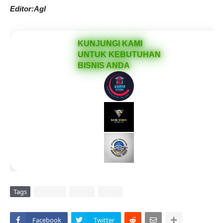
Editor:Agl
KUNJUNGI KAMI
UNTUK KEBUTUHAN
BISNIS ANDA
Tags
DAERAH
POLRI
VIRAL
Facebook
Twitter