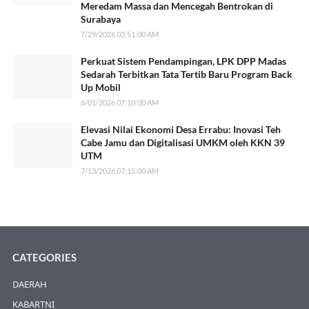
Meredam Massa dan Mencegah Bentrokan di
Surabaya
7/29/2026 03:51:00 AM
Perkuat Sistem Pendampingan, LPK DPP Madas
Sedarah Terbitkan Tata Tertib Baru Program Back
Up Mobil
6/01/2026 07:10:00 AM
Elevasi Nilai Ekonomi Desa Errabu: Inovasi Teh
Cabe Jamu dan Digitalisasi UMKM oleh KKN 39
UTM
7/13/2026 07:15:00 AM
CATEGORIES
DAERAH
KABARTNI