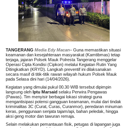
TANGERANG
Media Edy Macan
– Guna memastikan situasi
keamanan dan kesejahteraan masyarakat (Kamtibmas) tetap
terjaga, jajaran Polsek Mauk Polresta Tangerang menggelar
Operasi Cipta Kondisi (Cipkon) melalui Kegiatan Rutin Yang
Ditingkatkan (KRYD). Langkah preventif ini dilaksanakan
secara masif di titik-titik rawan wilayah hukum Polsek Mauk
pada Selasa dini hari (14/04/2026).
Kegiatan yang dimulai pukul 00.30 WIB tersebut dipimpin
langsung oleh
Iptu Marsaid
selaku Perwira Pengawas
(Pawas). Tim menyisir berbagai lokasi strategi guna
mengantisipasi potensi gangguan keamanan, mulai dari tindak
kriminalitas 3C (Curat, Curas, Curanmor), peredaran minuman
keras, penggunaan senjata tajam/api, bahan peledak, hingga
aksi geng motor dan tawuran remaja.
Selain melakukan pemantauan fisik, petugas di lapangan juga