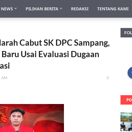
NEWS
PILIHAN BERITA
REDAKSI
TENTANG KAMI
FO
darah Cabut SK DPC Sampang,
Baru Usai Evaluasi Dugaan
asi
0 AM
0
PO