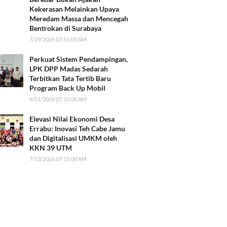
Kekerasan Melainkan Upaya
Meredam Massa dan Mencegah
Bentrokan di Surabaya
7/29/2026 03:51:00 AM
Perkuat Sistem Pendampingan,
LPK DPP Madas Sedarah
Terbitkan Tata Tertib Baru
Program Back Up Mobil
6/01/2026 07:10:00 AM
Elevasi Nilai Ekonomi Desa
Errabu: Inovasi Teh Cabe Jamu
dan Digitalisasi UMKM oleh
KKN 39 UTM
7/13/2026 07:15:00 AM