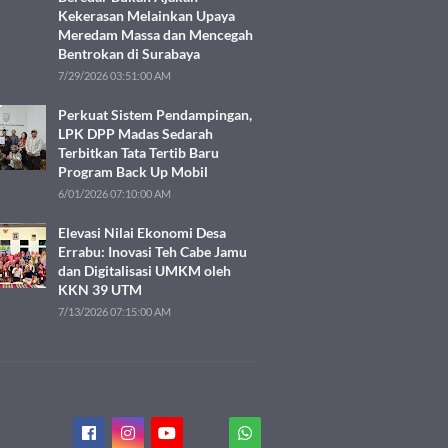
Kekerasan Melainkan Upaya
Meredam Massa dan Mencegah
Bentrokan di Surabaya
7/29/2026 03:51:00 AM
Perkuat Sistem Pendampingan,
LPK DPP Madas Sedarah
Terbitkan Tata Tertib Baru
Program Back Up Mobil
6/01/2026 07:10:00 AM
Elevasi Nilai Ekonomi Desa
Errabu: Inovasi Teh Cabe Jamu
dan Digitalisasi UMKM oleh
KKN 39 UTM
7/13/2026 07:15:00 AM