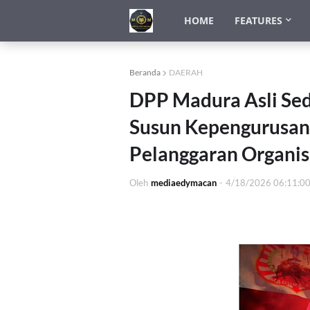
HOME
FEATURES
Beranda
DAERAH
DPP Madura Asli Se
Susun Kepengurusan 
Pelanggaran Organis
Oleh
mediaedymacan
-
4/18/2026 06:11:0