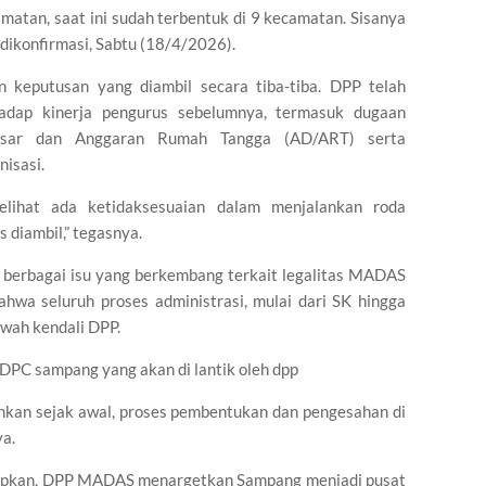
amatan, saat ini sudah terbentuk di 9 kecamatan. Sisanya
dikonfirmasi, Sabtu (18/4/2026).
 keputusan yang diambil secara tiba-tiba. DPP telah
adap kinerja pengurus sebelumnya, termasuk dugaan
asar dan Anggaran Rumah Tangga (AD/ART) serta
nisasi.
melihat ada ketidaksesuaian dalam menjalankan roda
s diambil,” tegasnya.
an berbagai isu yang berkembang terkait legalitas MADAS
hwa seluruh proses administrasi, mulai dari SK hingga
awah kendali DPP.
PC sampang yang akan di lantik oleh dpp
hkan sejak awal, proses pembentukan dan pengesahan di
ya.
siapkan, DPP MADAS menargetkan Sampang menjadi pusat