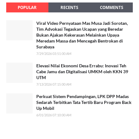
POPULAR
RECENTS
COMMENTS
Viral Video Pernyataan Mas Musa Jadi Sorotan,
Tim Advokasi Tegaskan Ucapan yang Beredar
Bukan Ajakan Kekerasan Melainkan Upaya
Meredam Massa dan Mencegah Bentrokan di
Surabaya
7/29/2026 03:51:00 AM
Elevasi Nilai Ekonomi Desa Errabu: Inovasi Teh
Cabe Jamu dan Digitalisasi UMKM oleh KKN 39
UTM
7/13/2026 07:15:00 AM
Perkuat Sistem Pendampingan, LPK DPP Madas
Sedarah Terbitkan Tata Tertib Baru Program Back
Up Mobil
6/01/2026 07:10:00 AM