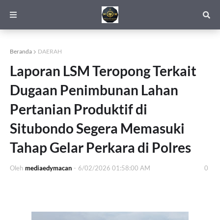
Beranda
DAERAH
Laporan LSM Teropong Terkait
Dugaan Penimbunan Lahan
Pertanian Produktif di
Situbondo Segera Memasuki
Tahap Gelar Perkara di Polres
Oleh
mediaedymacan
-
6/02/2026 01:58:00 AM
0