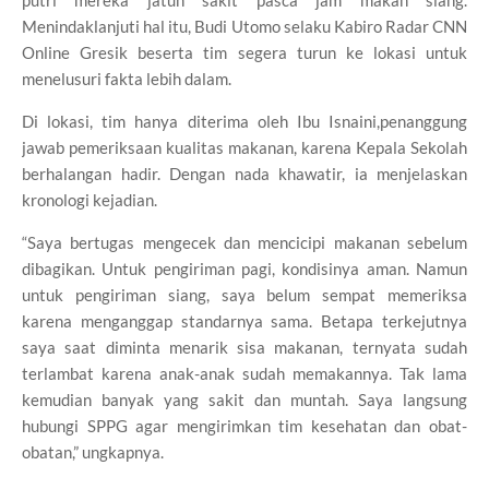
putri mereka jatuh sakit pasca jam makan siang.
Menindaklanjuti hal itu, Budi Utomo selaku Kabiro Radar CNN
Online Gresik beserta tim segera turun ke lokasi untuk
menelusuri fakta lebih dalam.
Di lokasi, tim hanya diterima oleh Ibu Isnaini,penanggung
jawab pemeriksaan kualitas makanan, karena Kepala Sekolah
berhalangan hadir. Dengan nada khawatir, ia menjelaskan
kronologi kejadian.
“Saya bertugas mengecek dan mencicipi makanan sebelum
dibagikan. Untuk pengiriman pagi, kondisinya aman. Namun
untuk pengiriman siang, saya belum sempat memeriksa
karena menganggap standarnya sama. Betapa terkejutnya
saya saat diminta menarik sisa makanan, ternyata sudah
terlambat karena anak-anak sudah memakannya. Tak lama
kemudian banyak yang sakit dan muntah. Saya langsung
hubungi SPPG agar mengirimkan tim kesehatan dan obat-
obatan,” ungkapnya.