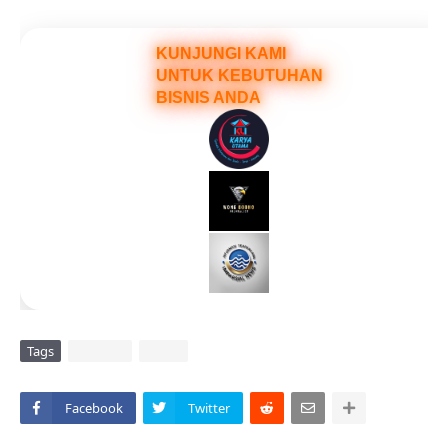
KUNJUNGI KAMI
UNTUK KEBUTUHAN
BISNIS ANDA
Tags
DAERAH
VIRAL
Facebook
Twitter