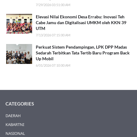
7/29/2026 03:51:00 AM
Elevasi Nilai Ekonomi Desa Errabu: Inovasi Teh
Cabe Jamu dan Digitalisasi UMKM oleh KKN 39
UTM
7/13/2026 07:15:00 AM
Perkuat Sistem Pendampingan, LPK DPP Madas
Sedarah Terbitkan Tata Tertib Baru Program Back
Up Mobil
6/01/2026 07:10:00 AM
CATEGORIES
DAERAH
KABARTNI
NASIONAL