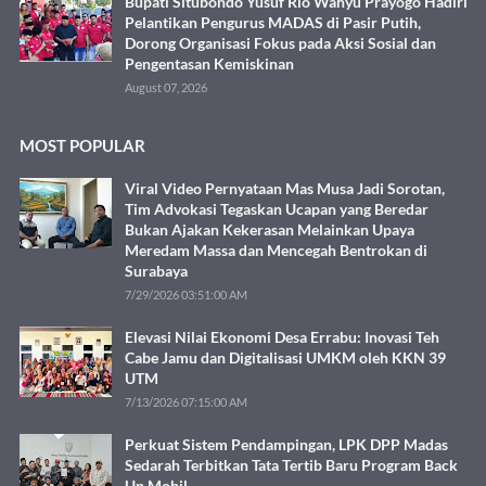
Bupati Situbondo Yusuf Rio Wahyu Prayogo Hadiri
Pelantikan Pengurus MADAS di Pasir Putih,
Dorong Organisasi Fokus pada Aksi Sosial dan
Pengentasan Kemiskinan
August 07, 2026
MOST POPULAR
Viral Video Pernyataan Mas Musa Jadi Sorotan,
Tim Advokasi Tegaskan Ucapan yang Beredar
Bukan Ajakan Kekerasan Melainkan Upaya
Meredam Massa dan Mencegah Bentrokan di
Surabaya
7/29/2026 03:51:00 AM
Elevasi Nilai Ekonomi Desa Errabu: Inovasi Teh
Cabe Jamu dan Digitalisasi UMKM oleh KKN 39
UTM
7/13/2026 07:15:00 AM
Perkuat Sistem Pendampingan, LPK DPP Madas
Sedarah Terbitkan Tata Tertib Baru Program Back
Up Mobil