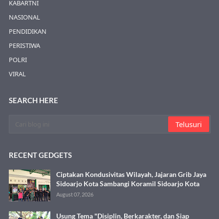
KABARTNI
NASIONAL
PENDIDIKAN
PERISTIWA
POLRI
VIRAL
SEARCH HERE
RECENT GEDGETS
Ciptakan Kondusivitas Wilayah, Jajaran Grib Jaya
Sidoarjo Kota Sambangi Koramil Sidoarjo Kota
August 07, 2026
Usung Tema "Disiplin, Berkarakter, dan Siap