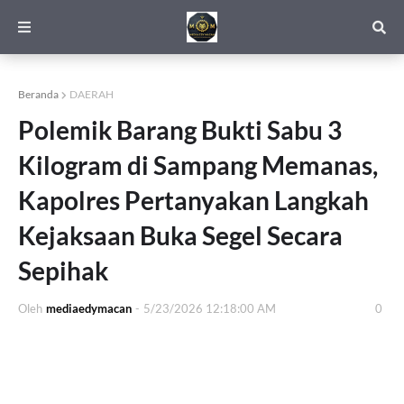
Beranda
DAERAH
Polemik Barang Bukti Sabu 3
Kilogram di Sampang Memanas,
Kapolres Pertanyakan Langkah
Kejaksaan Buka Segel Secara
Sepihak
Oleh
mediaedymacan
-
5/23/2026 12:18:00 AM
0