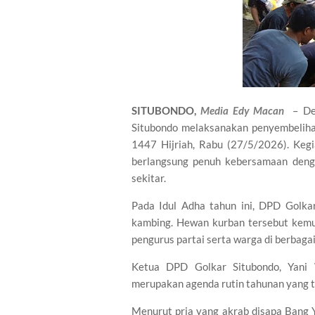
SITUBONDO,
Media Edy Macan
– De
Situbondo melaksanakan penyembelih
1447 Hijriah, Rabu (27/5/2026). Kegi
berlangsung penuh kebersamaan denga
sekitar.
Pada Idul Adha tahun ini, DPD Golka
kambing. Hewan kurban tersebut kemud
pengurus partai serta warga di berbaga
Ketua DPD Golkar Situbondo, Yani 
merupakan agenda rutin tahunan yang te
Menurut pria yang akrab disapa Bang 