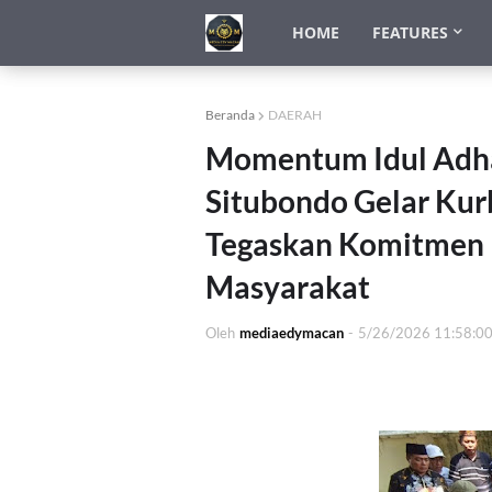
HOME
FEATURES
Beranda
DAERAH
Momentum Idul Adha
Situbondo Gelar Kur
Tegaskan Komitmen P
Masyarakat
Oleh
mediaedymacan
-
5/26/2026 11:58:0