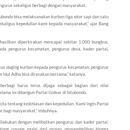
ngurus sekaligus berbagi dengan masyarakat.
tubondo bisa melaksanakan kurban tiga ekor sapi dan satu
sekaligus kepedulian kami kepada masyarakat,” ujar Bang
ihasilkan diperkirakan mencapai sekitar 1.000 bungkus.
ada pengurus kecamatan, pengurus desa, kader partai,
kus daging kurban kepada pengurus kecamatan, pengurus
n Idul Adha bisa dirasakan bersama,” katanya.
rbagi harus terus dijaga sebagai bagian dari nilai
ama ini dibangun Partai Golkar di Situbondo.
ta tentang keikhlasan dan kepedulian. Kami ingin Partai
t bagi masyarakat,” imbuhnya.
lakukan dengan melibatkan pengurus dan kader partai.
otong royong mulai dari proses penyembelihan hingga