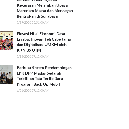
Kekerasan Melainkan Upaya
Meredam Massa dan Mencegah
Bentrokan di Surabaya
7/29/2026 03:51:00 AM
Elevasi Nilai Ekonomi Desa
Errabu: Inovasi Teh Cabe Jamu
dan Digitalisasi UMKM oleh
KKN 39 UTM
7/13/2026 07:15:00 AM
Perkuat Sistem Pendampingan,
LPK DPP Madas Sedarah
Terbitkan Tata Tertib Baru
Program Back Up Mobil
6/01/2026 07:10:00 AM