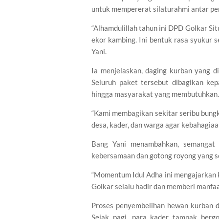
untuk mempererat silaturahmi antar pe
“Alhamdulillah tahun ini DPD Golkar Si
ekor kambing. Ini bentuk rasa syukur 
Yani.
Ia menjelaskan, daging kurban yang d
Seluruh paket tersebut dibagikan kep
hingga masyarakat yang membutuhkan.
“Kami membagikan sekitar seribu bung
desa, kader, dan warga agar kebahagiaa
Bang Yani menambahkan, semangat be
kebersamaan dan gotong royong yang sel
“Momentum Idul Adha ini mengajarkan ki
Golkar selalu hadir dan memberi manfaa
Proses penyembelihan hewan kurban di
Sejak pagi, para kader tampak berg