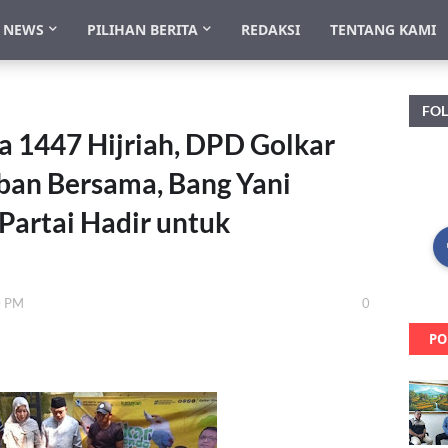
NEWS
PILIHAN BERITA
REDAKSI
TENTANG KAMI
FO
 1447 Hijriah, DPD Golkar
ban Bersama, Bang Yani
artai Hadir untuk
0 PM
0
PO