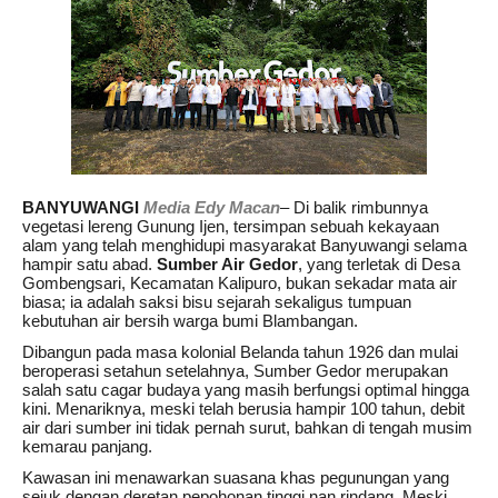
BANYUWANGI
Media Edy Macan
– Di balik rimbunnya
vegetasi lereng Gunung Ijen, tersimpan sebuah kekayaan
alam yang telah menghidupi masyarakat Banyuwangi selama
hampir satu abad.
Sumber Air Gedor
, yang terletak di Desa
Gombengsari, Kecamatan Kalipuro, bukan sekadar mata air
biasa; ia adalah saksi bisu sejarah sekaligus tumpuan
kebutuhan air bersih warga bumi Blambangan.
Dibangun pada masa kolonial Belanda tahun 1926 dan mulai
beroperasi setahun setelahnya, Sumber Gedor merupakan
salah satu cagar budaya yang masih berfungsi optimal hingga
kini. Menariknya, meski telah berusia hampir 100 tahun, debit
air dari sumber ini tidak pernah surut, bahkan di tengah musim
kemarau panjang.
Kawasan ini menawarkan suasana khas pegunungan yang
sejuk dengan deretan pepohonan tinggi nan rindang. Meski