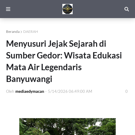
Beranda
DAERAH
Menyusuri Jejak Sejarah di
Sumber Gedor: Wisata Edukasi
Mata Air Legendaris
Banyuwangi
Oleh
mediaedymacan
-
5/14/2026 06:49:00 AM
0