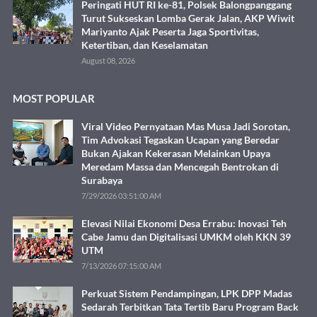
Peringati HUT RI ke-81, Polsek Balongpanggang
Turut Sukseskan Lomba Gerak Jalan, AKP Wiwit
Mariyanto Ajak Peserta Jaga Sportivitas,
Ketertiban, dan Keselamatan
August 08, 2026
MOST POPULAR
Viral Video Pernyataan Mas Musa Jadi Sorotan,
Tim Advokasi Tegaskan Ucapan yang Beredar
Bukan Ajakan Kekerasan Melainkan Upaya
Meredam Massa dan Mencegah Bentrokan di
Surabaya
7/29/2026 03:51:00 AM
Elevasi Nilai Ekonomi Desa Errabu: Inovasi Teh
Cabe Jamu dan Digitalisasi UMKM oleh KKN 39
UTM
7/13/2026 07:15:00 AM
Perkuat Sistem Pendampingan, LPK DPP Madas
Sedarah Terbitkan Tata Tertib Baru Program Back