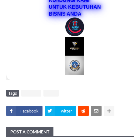
KUNJUNGI KAMI
UNTUK KEBUTUHAN
BISNIS ANDA
Tags
DAERAH
VIRAL
Facebook
Twitter
POST A COMMENT