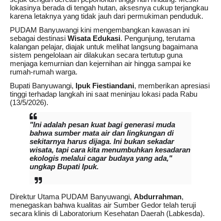
lokasinya berada di tengah hutan, aksesnya cukup terjangkau
karena letaknya yang tidak jauh dari permukiman penduduk.
PUDAM Banyuwangi kini mengembangkan kawasan ini
sebagai destinasi
Wisata Edukasi
. Pengunjung, terutama
kalangan pelajar, diajak untuk melihat langsung bagaimana
sistem pengelolaan air dilakukan secara tertutup guna
menjaga kemurnian dan kejernihan air hingga sampai ke
rumah-rumah warga.
Bupati Banyuwangi,
Ipuk Fiestiandani
, memberikan apresiasi
tinggi terhadap langkah ini saat meninjau lokasi pada Rabu
(13/5/2026).
"Ini adalah pesan kuat bagi generasi muda
bahwa sumber mata air dan lingkungan di
sekitarnya harus dijaga. Ini bukan sekadar
wisata, tapi cara kita menumbuhkan kesadaran
ekologis melalui cagar budaya yang ada,"
ungkap Bupati Ipuk.
Direktur Utama PUDAM Banyuwangi,
Abdurrahman
,
menegaskan bahwa kualitas air Sumber Gedor telah teruji
secara klinis di Laboratorium Kesehatan Daerah (Labkesda).