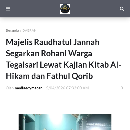
Beranda
DAERAH
Majelis Raudhatul Jannah
Segarkan Rohani Warga
Tegalsari Lewat Kajian Kitab Al-
Hikam dan Fathul Qorib
Oleh
mediaedymacan
-
5/04/2026 07:32:00 AM
0