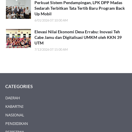
Perkuat Sistem Pendampingan, LPK DPP Madas
Sedarah Terbitkan Tata Tertib Baru Program Back
Up Mobil
6/01/2026 07:10:00 AM
Elevasi Nilai Ekonomi Desa Errabu: Inovasi Teh
Cabe Jamu dan Digitalisasi UMKM oleh KKN 39
UTM
7/13/2026 07:15:00 AM
CATEGORIES
DAERAH
KABARTNI
NASIONAL
PENDIDIKAN