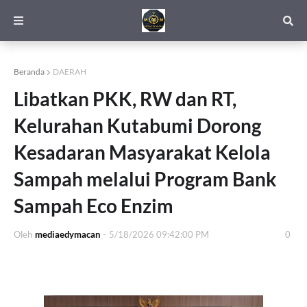
Beranda
DAERAH
Libatkan PKK, RW dan RT,
Kelurahan Kutabumi Dorong
Kesadaran Masyarakat Kelola
Sampah melalui Program Bank
Sampah Eco Enzim
Oleh
mediaedymacan
-
5/18/2026 09:42:00 PM
0