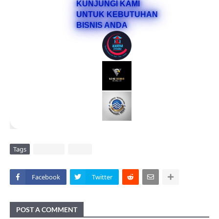
KUNJUNGI KAMI
UNTUK KEBUTUHAN
BISNIS ANDA
Tags
DAERAH
VIRAL
Facebook
Twitter
POST A COMMENT