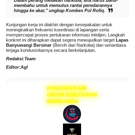
Dalam perang melawan narkoba, kita harus bahu-
membahu untuk memutus rantai peredarannya
hingga ke akar," ungkap Kombes Pol Rofiq.
Kunjungan kerja ini diakhiri dengan kesepakatan untuk
meningkatkan frekuensi koordinasi di lapangan serta
mempercepat proses pertukaran informasi intelijen. Langkah
konkret ini diharapkan dapat segera mewujudkan target
Lapas
Banyuwangi Bersinar
(Bersih dari Narkoba) dan senantiasa
terjaga kondusivitasnya secara berkelanjutan.
Redaksi:Team
Editor:Agl
KUNJUNGI KAMI
UNTUK KEBUTUHAN
BISNIS ANDA