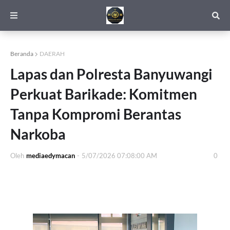
Beranda
DAERAH
Lapas dan Polresta Banyuwangi
Perkuat Barikade: Komitmen
Tanpa Kompromi Berantas
Narkoba
Oleh
mediaedymacan
-
5/07/2026 07:08:00 AM
0