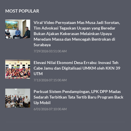
MOST POPULAR
Viral Video Pernyataan Mas Musa Jadi Sorotan,
Tim Advokasi Tegaskan Ucapan yang Beredar
Bukan Ajakan Kekerasan Melainkan Upaya
Meredam Massa dan Mencegah Bentrokan di
Surabaya
7/29/2026 03:51:00 AM
Elevasi Nilai Ekonomi Desa Errabu: Inovasi Teh
Cabe Jamu dan Digitalisasi UMKM oleh KKN 39
UTM
7/13/2026 07:15:00 AM
Perkuat Sistem Pendampingan, LPK DPP Madas
Sedarah Terbitkan Tata Tertib Baru Program Back
Up Mobil
6/01/2026 07:10:00 AM