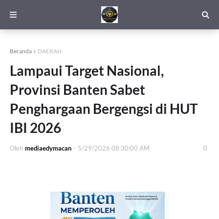
Beranda
DAERAH
Lampaui Target Nasional,
Provinsi Banten Sabet
Penghargaan Bergengsi di HUT
IBI 2026
Oleh
mediaedymacan
-
5/29/2026 08:30:00 AM
0