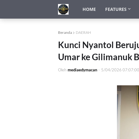
HOME
FEATURES
Beranda
DAERAH
Kunci Nyantol Beruju
Umar ke Gilimanuk B
Oleh
mediaedymacan
-
5/04/2026 07:07:0