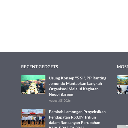
RECENT GEDGETS
MOST
Usung Konsep "5 SI", PP Ranting
Jemundo Mantapkan Langkah
Organisasi Melalui Kegiatan
Ngopi Bareng
August 05, 2026
Pemkab Lamongan Proyeksikan
Pendapatan Rp3,09 Triliun
dalam Rancangan Perubahan
KUA-PPAS TA 2026