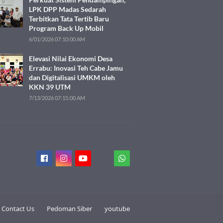
LPK DPP Madas Sedarah
Terbitkan Tata Tertib Baru
Program Back Up Mobil
6/01/2026 07:10:00 AM
Elevasi Nilai Ekonomi Desa
Errabu: Inovasi Teh Cabe Jamu
dan Digitalisasi UMKM oleh
KKN 39 UTM
7/13/2026 07:15:00 AM
Contact Us
Pedoman Siber
youtube