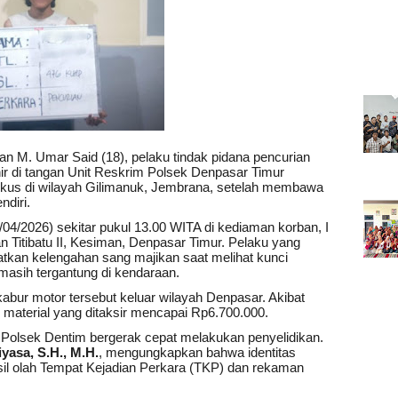
ian M. Umar Said (18), pelaku tindak pidana pencurian
ir di tangan Unit Reskrim Polsek Denpasar Timur
ngkus di wilayah Gilimanuk, Jembrana, setelah membawa
ndiri.
6/04/2026) sekitar pukul 13.00 WITA di kediaman korban, I
n Titibatu II, Kesiman, Denpasar Timur. Pelaku yang
an kelengahan sang majikan saat melihat kunci
masih tergantung di kendaraan.
bur motor tersebut keluar wilayah Denpasar. Akibat
n material yang ditaksir mencapai Rp6.700.000.
Polsek Dentim bergerak cepat melakukan penyelidikan.
yasa, S.H., M.H.
, mengungkapkan bahwa identitas
 hasil olah Tempat Kejadian Perkara (TKP) dan rekaman