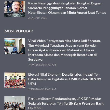
Kades Pesanggrahan Bangkalan Bongkar Dugaan
Skenario Penggulingan Jabatan, Soroti
Keterlibatan Oknum dan Minta Aparat Usut Tuntas
August 07, 2026
MOST POPULAR
Viral Video Pernyataan Mas Musa Jadi Sorotan,
Tim Advokasi Tegaskan Ucapan yang Beredar
Bukan Ajakan Kekerasan Melainkan Upaya
Meredam Massa dan Mencegah Bentrokan di
Surabaya
7/29/2026 03:51:00 AM
Elevasi Nilai Ekonomi Desa Errabu: Inovasi Teh
Cabe Jamu dan Digitalisasi UMKM oleh KKN 39
UTM
7/13/2026 07:15:00 AM
Perkuat Sistem Pendampingan, LPK DPP Madas
Sedarah Terbitkan Tata Tertib Baru Program Back
Up Mobil