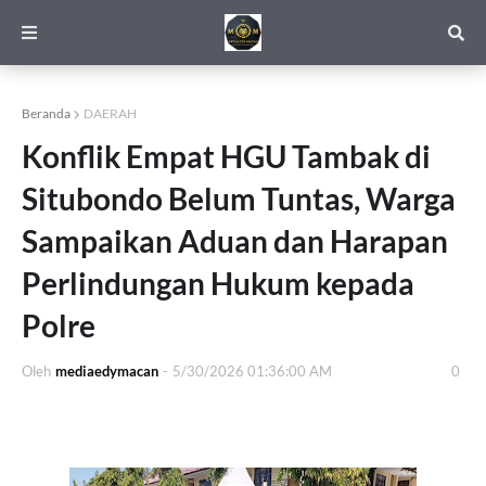
Beranda
DAERAH
Konflik Empat HGU Tambak di
Situbondo Belum Tuntas, Warga
Sampaikan Aduan dan Harapan
Perlindungan Hukum kepada
Polre
Oleh
mediaedymacan
-
5/30/2026 01:36:00 AM
0