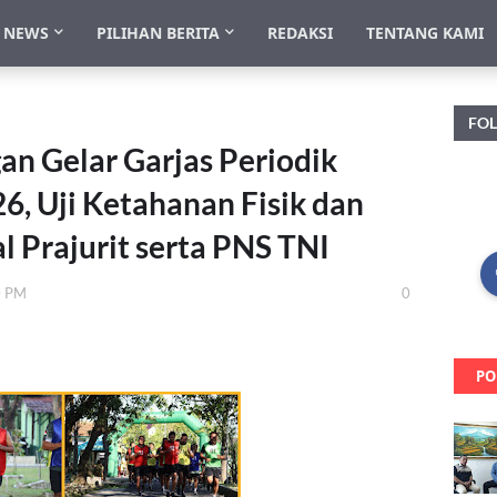
NEWS
PILIHAN BERITA
REDAKSI
TENTANG KAMI
FO
n Gelar Garjas Periodik
6, Uji Ketahanan Fisik dan
 Prajurit serta PNS TNI
0 PM
0
PO