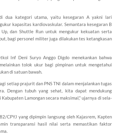
di dua kategori utama, yaitu ​kesegaran A yakni lari
ukur kapasitas kardiovaskular. Semantara ​kesegaran B
it Up, dan Shuttle Run untuk mengukur kekuatan serta
but, bagi personel militer juga dilakukan tes ketangkasan
tkol Inf Deni Suryo Anggo Digdo menekankan bahwa
, melainkan tolok ukur bagi pimpinan untuk mengetahui
ukan di satuan bawah.
bagi setiap prajurit dan PNS TNI dalam menjalankan tugas
ra. Dengan tubuh yang sehat, kita dapat mendukung
 Kabupaten Lamongan secara maksimal," ujarnya di sela-
082/CPYJ yang dipimpin langsung oleh Kajasrem, Kapten
min transparansi hasil nilai serta memastikan faktor
ama.