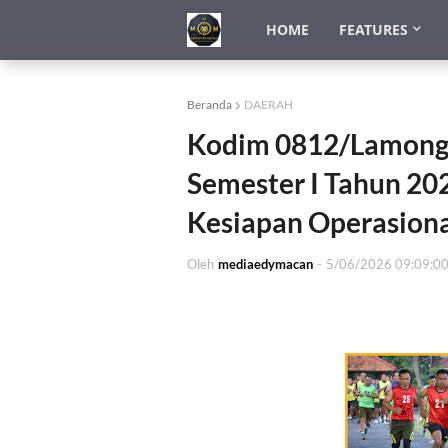
HOME
FEATURES
Beranda
DAERAH
Kodim 0812/Lamonga
Semester I Tahun 202
Kesiapan Operasional
Oleh
mediaedymacan
-
5/06/2026 09:09:0