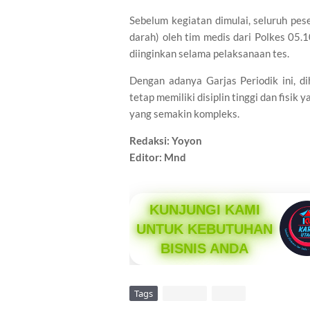
Sebelum kegiatan dimulai, seluruh pes
darah) oleh tim medis dari Polkes 05.
diinginkan selama pelaksanaan tes.
​Dengan adanya Garjas Periodik ini, 
tetap memiliki disiplin tinggi dan fisi
yang semakin kompleks.
Redaksi: Yoyon
Editor: Mnd
KUNJUNGI KAMI
UNTUK KEBUTUHAN
BISNIS ANDA
Tags
DAERAH
VIRAL