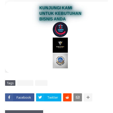
KUNJUNGI KAMI
UNTUK KEBUTUHAN
BISNIS ANDA
Tags
DAERAH
VIRAL
Facebook
Twitter