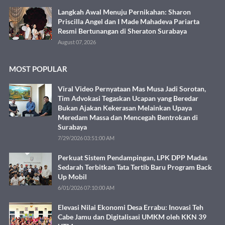
Langkah Awal Menuju Pernikahan: Sharon
Priscilla Angel dan I Made Mahadeva Pariarta
Resmi Bertunangan di Sheraton Surabaya
August 07, 2026
MOST POPULAR
Viral Video Pernyataan Mas Musa Jadi Sorotan,
Tim Advokasi Tegaskan Ucapan yang Beredar
Bukan Ajakan Kekerasan Melainkan Upaya
Meredam Massa dan Mencegah Bentrokan di
Surabaya
7/29/2026 03:51:00 AM
Perkuat Sistem Pendampingan, LPK DPP Madas
Sedarah Terbitkan Tata Tertib Baru Program Back
Up Mobil
6/01/2026 07:10:00 AM
Elevasi Nilai Ekonomi Desa Errabu: Inovasi Teh
Cabe Jamu dan Digitalisasi UMKM oleh KKN 39