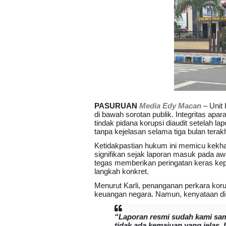
PASURUAN
Media Edy Macan
– Unit 
di bawah sorotan publik. Integritas a
tindak pidana korupsi diaudit setelah 
tanpa kejelasan selama tiga bulan terakh
Ketidakpastian hukum ini memicu kekh
signifikan sejak laporan masuk pada a
tegas memberikan peringatan keras kep
langkah konkret.
Menurut Karli, penanganan perkara koru
keuangan negara. Namun, kenyataan di
“Laporan resmi sudah kami samp
tidak ada kemajuan yang jelas