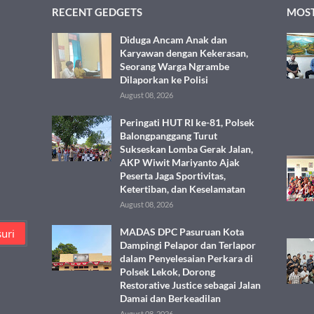
RECENT GEDGETS
MOST
Diduga Ancam Anak dan
Karyawan dengan Kekerasan,
Seorang Warga Ngrambe
Dilaporkan ke Polisi
August 08, 2026
Peringati HUT RI ke-81, Polsek
Balongpanggang Turut
Sukseskan Lomba Gerak Jalan,
AKP Wiwit Mariyanto Ajak
Peserta Jaga Sportivitas,
Ketertiban, dan Keselamatan
August 08, 2026
MADAS DPC Pasuruan Kota
Dampingi Pelapor dan Terlapor
dalam Penyelesaian Perkara di
Polsek Lekok, Dorong
Restorative Justice sebagai Jalan
Damai dan Berkeadilan
August 08, 2026