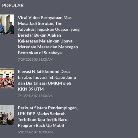
 POPULAR
Viral Video Pernyataan Mas
Musa Jadi Sorotan, Tim
Advokasi Tegaskan Ucapan yang
Beredar Bukan Ajakan
Kekerasan Melainkan Upaya
Meredam Massa dan Mencegah
Bentrokan di Surabaya
7/29/2026 03:51:00 AM
Elevasi Nilai Ekonomi Desa
Errabu: Inovasi Teh Cabe Jamu
dan Digitalisasi UMKM oleh
KKN 39 UTM
7/13/2026 07:15:00 AM
Perkuat Sistem Pendampingan,
LPK DPP Madas Sedarah
Terbitkan Tata Tertib Baru
Program Back Up Mobil
6/01/2026 07:10:00 AM