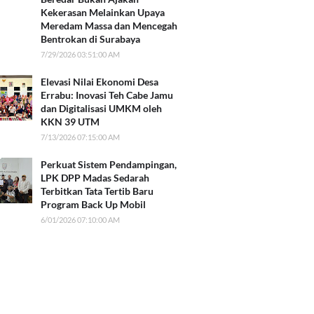
Kekerasan Melainkan Upaya
Meredam Massa dan Mencegah
Bentrokan di Surabaya
7/29/2026 03:51:00 AM
Elevasi Nilai Ekonomi Desa
Errabu: Inovasi Teh Cabe Jamu
dan Digitalisasi UMKM oleh
KKN 39 UTM
7/13/2026 07:15:00 AM
Perkuat Sistem Pendampingan,
LPK DPP Madas Sedarah
Terbitkan Tata Tertib Baru
Program Back Up Mobil
6/01/2026 07:10:00 AM