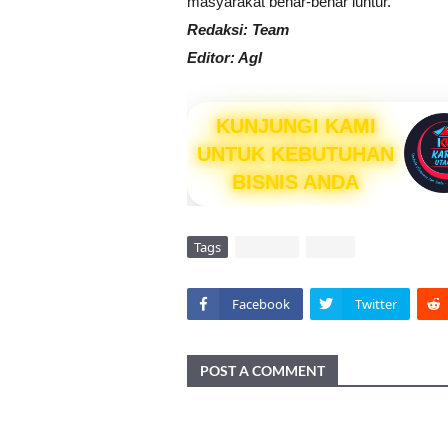
masyarakat benar-benar luntur.
Redaksi: Team
Editor: Agl
KUNJUNGI KAMI
UNTUK KEBUTUHAN
BISNIS ANDA
Tags
DAERAH
VIRAL
Facebook
Twitter
POST A COMMENT