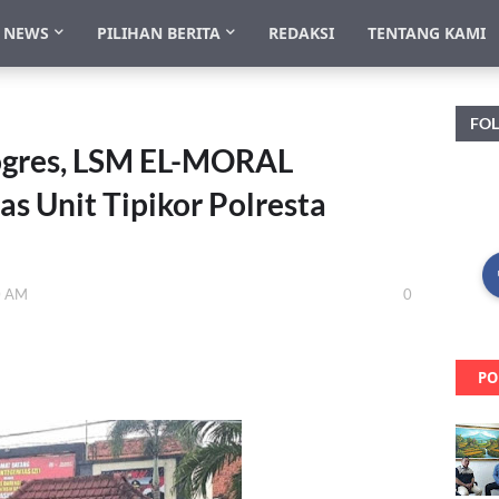
NEWS
PILIHAN BERITA
REDAKSI
TENTANG KAMI
FO
rogres, LSM EL-MORAL
as Unit Tipikor Polresta
0 AM
0
PO