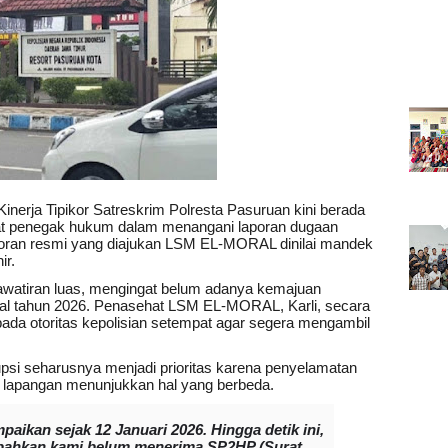
Kinerja Tipikor Satreskrim Polresta Pasuruan kini berada
parat penegak hukum dalam menangani laporan dugaan
laporan resmi yang diajukan LSM EL-MORAL dinilai mandek
ir.
awatiran luas, mengingat belum adanya kemajuan
wal tahun 2026. Penasehat LSM EL-MORAL, Karli, secara
ada otoritas kepolisian setempat agar segera mengambil
psi seharusnya menjadi prioritas karena penyelamatan
 lapangan menunjukkan hal yang berbeda.
aikan sejak 12 Januari 2026. Hingga detik ini,
, bahkan kami belum menerima SP2HP (Surat