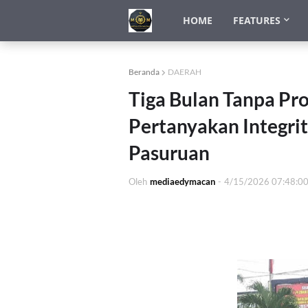
HOME
FEATURES
Beranda
DAERAH
Tiga Bulan Tanpa P
Pertanyakan Integrit
Pasuruan
Oleh
mediaedymacan
-
4/15/2026 07:48:0