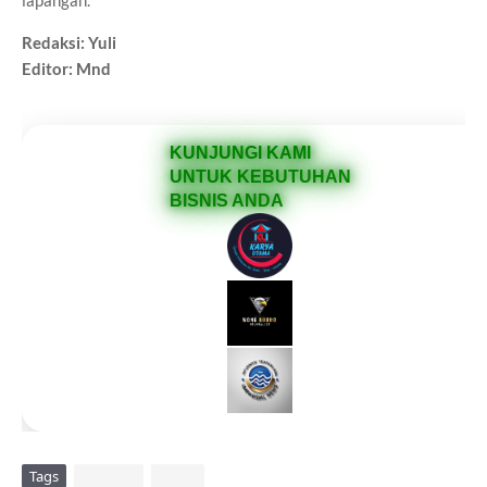
lapangan.
Redaksi: Yuli
Editor: Mnd
KUNJUNGI KAMI
UNTUK KEBUTUHAN
BISNIS ANDA
Tags
DAERAH
VIRAL