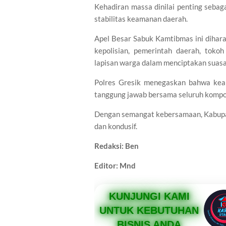
Kehadiran massa dinilai penting seba
stabilitas keamanan daerah.
Apel Besar Sabuk Kamtibmas ini diha
kepolisian, pemerintah daerah, toko
lapisan warga dalam menciptakan suasan
Polres Gresik menegaskan bahwa kea
tanggung jawab bersama seluruh komp
Dengan semangat kebersamaan, Kabupat
dan kondusif.
Redaksi: Ben
Editor: Mnd
KUNJUNGI KAMI
UNTUK KEBUTUHAN
BISNIS ANDA