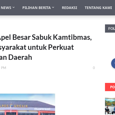
NEWS
PILIHAN BERITA
REDAKSI
TENTANG KAMI
FO
 Apel Besar Sabuk Kamtibmas,
yarakat untuk Perkuat
nan Daerah
0 PM
0
PO