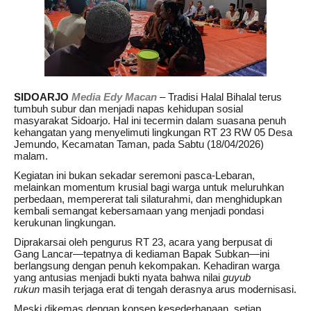
SIDOARJO
Media Edy Macan
– Tradisi Halal Bihalal terus
tumbuh subur dan menjadi napas kehidupan sosial
masyarakat Sidoarjo. Hal ini tecermin dalam suasana penuh
kehangatan yang menyelimuti lingkungan RT 23 RW 05 Desa
Jemundo, Kecamatan Taman, pada Sabtu (18/04/2026)
malam.
Kegiatan ini bukan sekadar seremoni pasca-Lebaran,
melainkan momentum krusial bagi warga untuk meluruhkan
perbedaan, mempererat tali silaturahmi, dan menghidupkan
kembali semangat kebersamaan yang menjadi pondasi
kerukunan lingkungan.
Diprakarsai oleh pengurus RT 23, acara yang berpusat di
Gang Lancar—tepatnya di kediaman Bapak Subkan—ini
berlangsung dengan penuh kekompakan. Kehadiran warga
yang antusias menjadi bukti nyata bahwa nilai
guyub
rukun
masih terjaga erat di tengah derasnya arus modernisasi.
Meski dikemas dengan konsep kesederhanaan, setiap