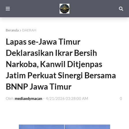
Beranda
DAERAH
Lapas se-Jawa Timur
Deklarasikan Ikrar Bersih
Narkoba, Kanwil Ditjenpas
Jatim Perkuat Sinergi Bersama
BNNP Jawa Timur
Oleh
mediaedymacan
-
4/21/2026 03:28:00 AM
0