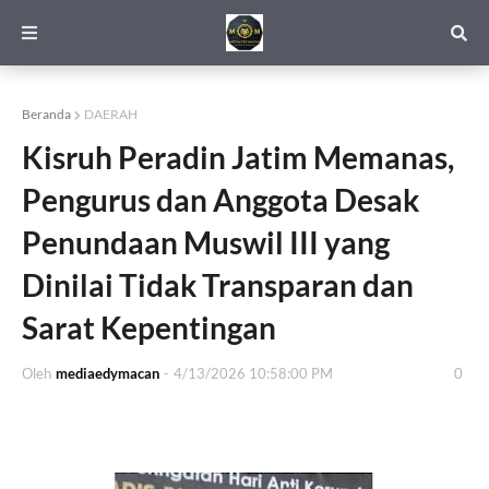
Beranda
DAERAH
Kisruh Peradin Jatim Memanas,
Pengurus dan Anggota Desak
Penundaan Muswil III yang
Dinilai Tidak Transparan dan
Sarat Kepentingan
Oleh
mediaedymacan
-
4/13/2026 10:58:00 PM
0