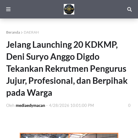
Beranda
DAERAH
Jelang Launching 20 KDKMP,
Deni Suryo Anggo Digdo
Tekankan Rekrutmen Pengurus
Jujur, Profesional, dan Berpihak
pada Warga
Oleh
mediaedymacan
-
4/28/2026 10:01:00 PM
0