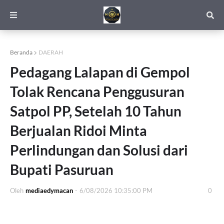
Beranda
DAERAH
Pedagang Lalapan di Gempol
Tolak Rencana Penggusuran
Satpol PP, Setelah 10 Tahun
Berjualan Ridoi Minta
Perlindungan dan Solusi dari
Bupati Pasuruan
Oleh
mediaedymacan
-
6/08/2026 10:35:00 PM
0