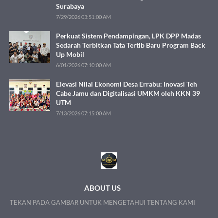
Surabaya
7/29/2026 03:51:00 AM
Perkuat Sistem Pendampingan, LPK DPP Madas
Sedarah Terbitkan Tata Tertib Baru Program Back
Up Mobil
6/01/2026 07:10:00 AM
Elevasi Nilai Ekonomi Desa Errabu: Inovasi Teh
Cabe Jamu dan Digitalisasi UMKM oleh KKN 39
UTM
7/13/2026 07:15:00 AM
ABOUT US
TEKAN PADA GAMBAR UNTUK MENGETAHUI TENTANG KAMI