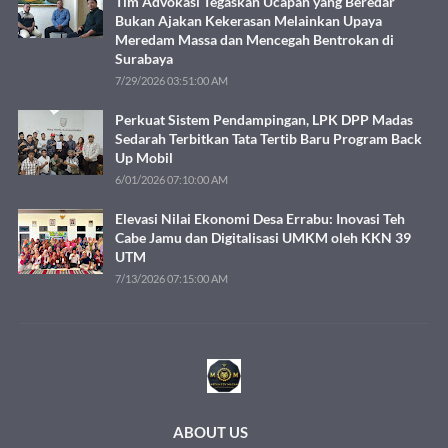
Tim Advokasi Tegaskan Ucapan yang Beredar
Bukan Ajakan Kekerasan Melainkan Upaya
Meredam Massa dan Mencegah Bentrokan di
Surabaya
7/29/2026 03:51:00 AM
Perkuat Sistem Pendampingan, LPK DPP Madas
Sedarah Terbitkan Tata Tertib Baru Program Back
Up Mobil
6/01/2026 07:10:00 AM
Elevasi Nilai Ekonomi Desa Errabu: Inovasi Teh
Cabe Jamu dan Digitalisasi UMKM oleh KKN 39
UTM
7/13/2026 07:15:00 AM
ABOUT US