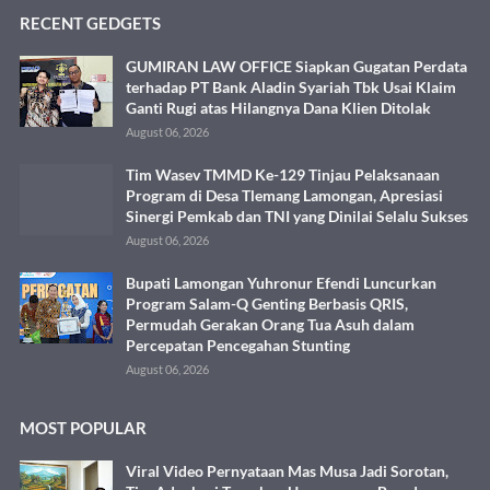
RECENT GEDGETS
GUMIRAN LAW OFFICE Siapkan Gugatan Perdata
terhadap PT Bank Aladin Syariah Tbk Usai Klaim
Ganti Rugi atas Hilangnya Dana Klien Ditolak
August 06, 2026
Tim Wasev TMMD Ke-129 Tinjau Pelaksanaan
Program di Desa Tlemang Lamongan, Apresiasi
Sinergi Pemkab dan TNI yang Dinilai Selalu Sukses
August 06, 2026
Bupati Lamongan Yuhronur Efendi Luncurkan
Program Salam-Q Genting Berbasis QRIS,
Permudah Gerakan Orang Tua Asuh dalam
Percepatan Pencegahan Stunting
August 06, 2026
MOST POPULAR
Viral Video Pernyataan Mas Musa Jadi Sorotan,