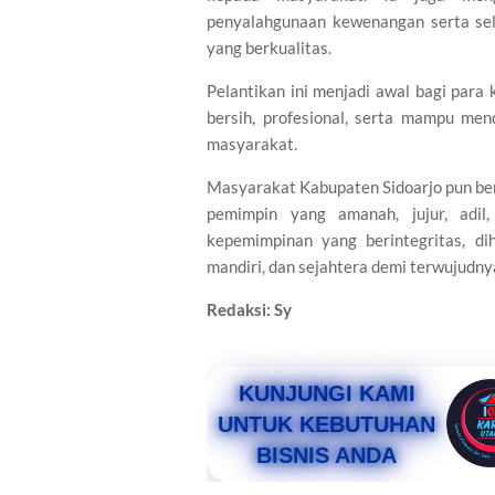
penyalahgunaan kewenangan serta sel
yang berkualitas.
Pelantikan ini menjadi awal bagi par
bersih, profesional, serta mampu m
masyarakat.
Masyarakat Kabupaten Sidoarjo pun ber
pemimpin yang amanah, jujur, adil
kepemimpinan yang berintegritas, d
mandiri, dan sejahtera demi terwujudn
Redaksi: Sy
KUNJUNGI KAMI
UNTUK KEBUTUHAN
BISNIS ANDA