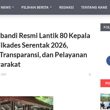
NEWS
PILIHAN BERITA
REDAKSI
TENTANG KAMI
FO
ubandi Resmi Lantik 80 Kepala
Pilkades Serentak 2026,
 Transparansi, dan Pelayanan
yarakat
0 AM
0
PO