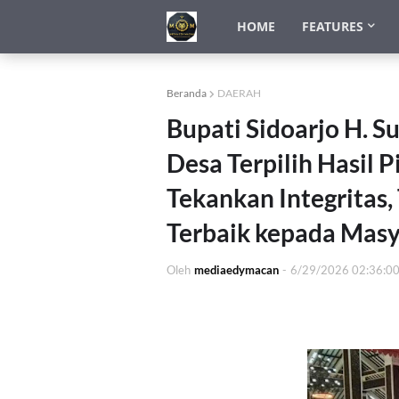
HOME
FEATURES
Beranda
DAERAH
Bupati Sidoarjo H. S
Desa Terpilih Hasil 
Tekankan Integritas,
Terbaik kepada Mas
Oleh
mediaedymacan
-
6/29/2026 02:36:0