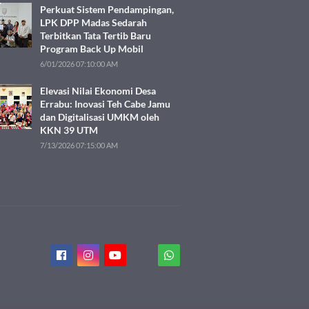
Perkuat Sistem Pendampingan,
LPK DPP Madas Sedarah
Terbitkan Tata Tertib Baru
Program Back Up Mobil
6/01/2026 07:10:00 AM
Elevasi Nilai Ekonomi Desa
Errabu: Inovasi Teh Cabe Jamu
dan Digitalisasi UMKM oleh
KKN 39 UTM
7/13/2026 07:15:00 AM