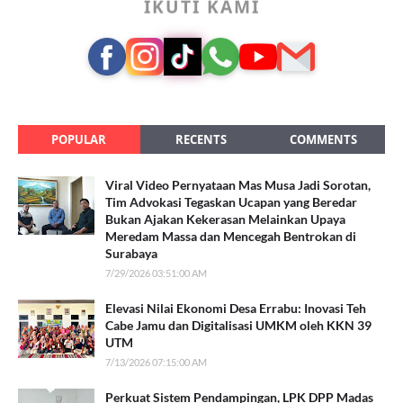
IKUTI KAMI
POPULAR
RECENTS
COMMENTS
Viral Video Pernyataan Mas Musa Jadi Sorotan,
Tim Advokasi Tegaskan Ucapan yang Beredar
Bukan Ajakan Kekerasan Melainkan Upaya
Meredam Massa dan Mencegah Bentrokan di
Surabaya
7/29/2026 03:51:00 AM
Elevasi Nilai Ekonomi Desa Errabu: Inovasi Teh
Cabe Jamu dan Digitalisasi UMKM oleh KKN 39
UTM
7/13/2026 07:15:00 AM
Perkuat Sistem Pendampingan, LPK DPP Madas