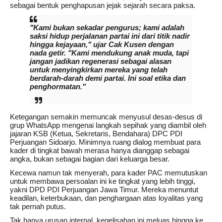
sebagai bentuk penghapusan jejak sejarah secara paksa.
"Kami bukan sekadar pengurus; kami adalah
saksi hidup perjalanan partai ini dari titik nadir
hingga kejayaan," ujar Cak Kusen dengan
nada getir. "Kami mendukung anak muda, tapi
jangan jadikan regenerasi sebagai alasan
untuk menyingkirkan mereka yang telah
berdarah-darah demi partai. Ini soal etika dan
penghormatan."
Ketegangan semakin memuncak menyusul desas-desus di
grup WhatsApp mengenai langkah sepihak yang diambil oleh
jajaran KSB (Ketua, Sekretaris, Bendahara) DPC PDI
Perjuangan Sidoarjo. Minimnya ruang dialog membuat para
kader di tingkat bawah merasa hanya dianggap sebagai
angka, bukan sebagai bagian dari keluarga besar.
Kecewa namun tak menyerah, para kader PAC memutuskan
untuk membawa persoalan ini ke tingkat yang lebih tinggi,
yakni DPD PDI Perjuangan Jawa Timur. Mereka menuntut
keadilan, keterbukaan, dan penghargaan atas loyalitas yang
tak pernah putus.
Tak hanya urusan internal, kegelisahan ini meluas hingga ke