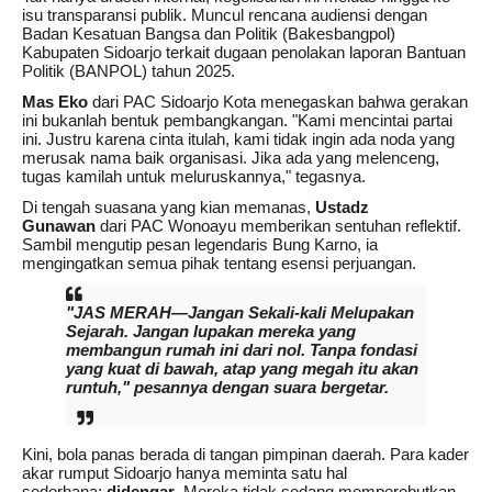
isu transparansi publik. Muncul rencana audiensi dengan
Badan Kesatuan Bangsa dan Politik (Bakesbangpol)
Kabupaten Sidoarjo terkait dugaan penolakan laporan Bantuan
Politik (BANPOL) tahun 2025.
Mas Eko
dari PAC Sidoarjo Kota menegaskan bahwa gerakan
ini bukanlah bentuk pembangkangan. "Kami mencintai partai
ini. Justru karena cinta itulah, kami tidak ingin ada noda yang
merusak nama baik organisasi. Jika ada yang melenceng,
tugas kamilah untuk meluruskannya," tegasnya.
Di tengah suasana yang kian memanas,
Ustadz
Gunawan
dari PAC Wonoayu memberikan sentuhan reflektif.
Sambil mengutip pesan legendaris Bung Karno, ia
mengingatkan semua pihak tentang esensi perjuangan.
"JAS MERAH—Jangan Sekali-kali Melupakan
Sejarah. Jangan lupakan mereka yang
membangun rumah ini dari nol. Tanpa fondasi
yang kuat di bawah, atap yang megah itu akan
runtuh," pesannya dengan suara bergetar.
Kini, bola panas berada di tangan pimpinan daerah. Para kader
akar rumput Sidoarjo hanya meminta satu hal
sederhana:
didengar
. Mereka tidak sedang memperebutkan