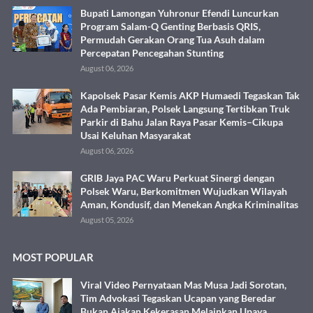
Bupati Lamongan Yuhronur Efendi Luncurkan
Program Salam-Q Genting Berbasis QRIS,
Permudah Gerakan Orang Tua Asuh dalam
Percepatan Pencegahan Stunting
August 06, 2026
Kapolsek Pasar Kemis AKP Humaedi Tegaskan Tak
Ada Pembiaran, Polsek Langsung Tertibkan Truk
Parkir di Bahu Jalan Raya Pasar Kemis–Cikupa
Usai Keluhan Masyarakat
August 06, 2026
GRIB Jaya PAC Waru Perkuat Sinergi dengan
Polsek Waru, Berkomitmen Wujudkan Wilayah
Aman, Kondusif, dan Menekan Angka Kriminalitas
August 05, 2026
MOST POPULAR
Viral Video Pernyataan Mas Musa Jadi Sorotan,
Tim Advokasi Tegaskan Ucapan yang Beredar
Bukan Ajakan Kekerasan Melainkan Upaya