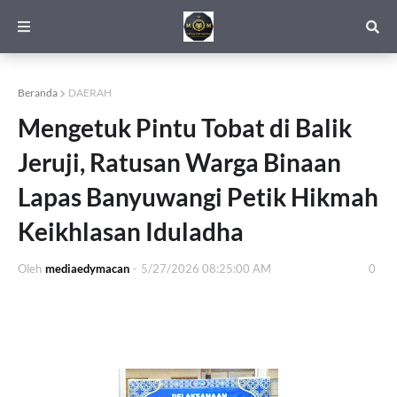
Beranda
DAERAH
Mengetuk Pintu Tobat di Balik
Jeruji, Ratusan Warga Binaan
Lapas Banyuwangi Petik Hikmah
Keikhlasan Iduladha
Oleh
mediaedymacan
-
5/27/2026 08:25:00 AM
0