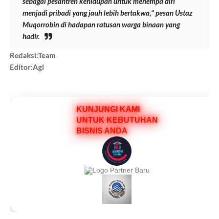
sebagai pesantren kehidupan untuk menempa diri
menjadi pribadi yang jauh lebih bertakwa," pesan Ustaz
Muqorrobin di hadapan ratusan warga binaan yang
hadir.
Redaksi:Team
Editor:Agl
KUNJUNGI KAMI
UNTUK KEBUTUHAN
BISNIS ANDA