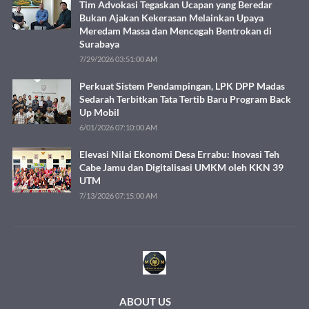
Tim Advokasi Tegaskan Ucapan yang Beredar
Bukan Ajakan Kekerasan Melainkan Upaya
Meredam Massa dan Mencegah Bentrokan di
Surabaya
7/29/2026 03:51:00 AM
Perkuat Sistem Pendampingan, LPK DPP Madas
Sedarah Terbitkan Tata Tertib Baru Program Back
Up Mobil
6/01/2026 07:10:00 AM
Elevasi Nilai Ekonomi Desa Errabu: Inovasi Teh
Cabe Jamu dan Digitalisasi UMKM oleh KKN 39
UTM
7/13/2026 07:15:00 AM
ABOUT US