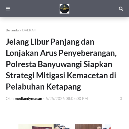
Beranda
DAERAH
Jelang Libur Panjang dan
Lonjakan Arus Penyeberangan,
Polresta Banyuwangi Siapkan
Strategi Mitigasi Kemacetan di
Pelabuhan Ketapang
Oleh
mediaedymacan
-
5/25/2026 08:05:00 PM
0