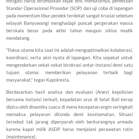
mitigasi harus dirumuskan sejak dini. Menurutnya, pemetaan
Standar Operasional Prosedur (SOP) dan uji coba di lapangan
pada momentum libur pendek terdekat sangat krusial sebelum
wilayah Banyuwangi menghadapi puncak pergerakan massa
berskala besar pada akhir tahun maupun siklus mudik
mendatang.
"Fokus utama kita saat ini adalah mengoptimalkan kolaborasi,
koordinasi, serta aksi nyata di lapangan. Kita sepakat untuk
mengendorkan sekat-sekat birokrasi antar-instansi demi satu
tujuan utama: memberikan pelayanan terbaik bagi
masyarakat," tegas Kapolresta.
Berdasarkan hasil analisa dan evaluasi (Anev) kepolisian
bersama instansi terkait, kepadatan arus di Selat Bali kerap
dipicu oleh dinamika cuaca di mana kecepatan angin seringkali
memaksa pelayaran ditunda demi keselamatan. Situasi
tersebut tak jarang diperparah oleh berkurangnya armada
karena kapal milik ASDP harus menjalani perawatan rutin
(maintenance).