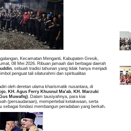
galangan, Kecamatan Menganti, Kabupaten Gresik,
umat, 08 Mei 2026. Ribuan jamaah dari berbagai daerah
luddin
, sebuah tradisi tahunan yang tidak hanya menjadi
simbol penguat tali silaturahmi dan spiritualitas
diri oleh deretan ulama kharismatik nusantara, di
ojo
,
KH. Agus Ferry Khusnul Ma'ab
,
KH. Marzuki
Gus Muwafiq)
. Dalam tausiyahnya, para kiai
ah (persaudaraan), mempertebal ketakwaan, serta
lu sebagai fondasi membangun peradaban yang berkah.