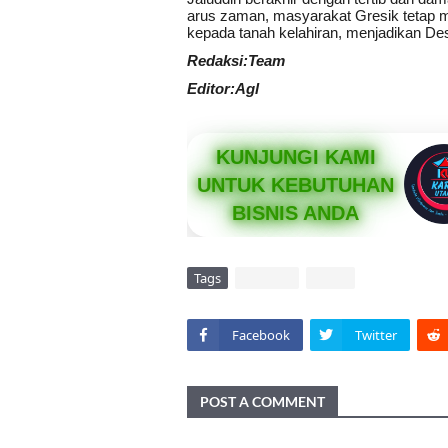
arus zaman, masyarakat Gresik tetap 
kepada tanah kelahiran, menjadikan De
Redaksi:Team
Editor:Agl
KUNJUNGI KAMI
UNTUK KEBUTUHAN
BISNIS ANDA
Tags
DAERAH
VIRAL
Facebook
Twitter
POST A COMMENT