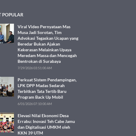
 POPULAR
Viral Video Pernyataan Mas
Musa Jadi Sorotan, Tim
Advokasi Tegaskan Ucapan yang
Beredar Bukan Ajakan
Kekerasan Melainkan Upaya
Meredam Massa dan Mencegah
Bentrokan di Surabaya
7/29/2026 03:51:00 AM
Perkuat Sistem Pendampingan,
LPK DPP Madas Sedarah
Terbitkan Tata Tertib Baru
Program Back Up Mobil
6/01/2026 07:10:00 AM
Elevasi Nilai Ekonomi Desa
Errabu: Inovasi Teh Cabe Jamu
dan Digitalisasi UMKM oleh
KKN 39 UTM