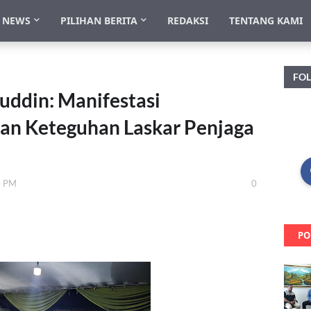
NEWS
PILIHAN BERITA
REDAKSI
TENTANG KAMI
FO
uddin: Manifestasi
an Keteguhan Laskar Penjaga
0 PM
0
PO