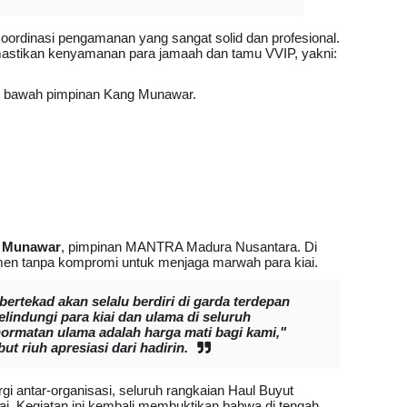
 koordinasi pengamanan yang sangat solid dan profesional.
astikan kenyamanan para jamaah dan tamu VVIP, yakni:
 bawah pimpinan Kang Munawar.
 Munawar
, pimpinan MANTRA Madura Nusantara. Di
en tanpa kompromi untuk menjaga marwah para kiai.
tekad akan selalu berdiri di garda terdepan
indungi para kiai dan ulama di seluruh
ormatan ulama adalah harga mati bagi kami,"
 riuh apresiasi dari hadirin.
gi antar-organisasi, seluruh rangkaian Haul Buyut
mai. Kegiatan ini kembali membuktikan bahwa di tengah