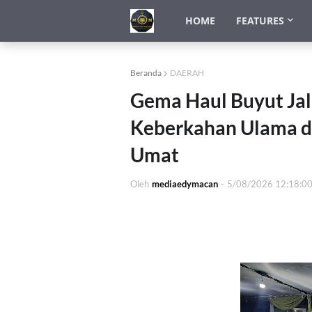
HOME
FEATURES
Beranda
DAERAH
Gema Haul Buyut Jal
Keberkahan Ulama d
Umat
Oleh
mediaedymacan
-
5/08/2026 12:18:0