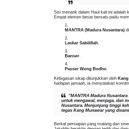
Sisi menarik dalam Haul kali ini adalah
Empat elemen besar bersatu padu mem
MANTRA (Madura Nusantara)
di
Laskar Sabilillah
.
Banser
.
Passer Wong Bodho
.
Ketegasan sikap ditunjukkan oleh
Kang
hadapan jamaah, ia menyatakan komitm
"MANTRA Madura Nusantara ber
untuk mengawal, menjaga, dan mel
Nusantara. Menjunjung tinggi keh
tegas Kang Munawar yang disambut
Berkat persiapan yang matang dan siner
Jaluddin berakhir dengan tertib dan da